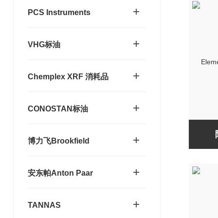
PCS Instruments
VHG标油
Chemplex XRF 消耗品
CONOSTAN标油
博力飞Brookfield
安东帕Anton Paar
TANNAS