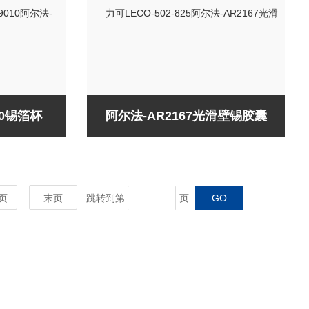
00锡箔杯
阿尔法-AR2167光滑壁锡胶囊
页
末页
跳转到第
页