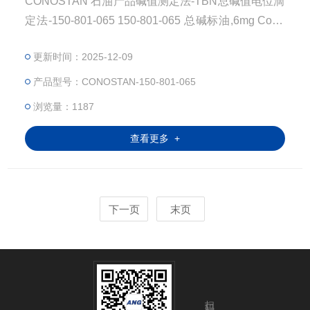
CONOSTAN 石油产品碱值测定法-TBN总碱值电位滴
定法-150-801-065 150-801-065 总碱标油,6mg Cono
stan 75g TBN 6mg KOH /g 总碱值Total Base Numbe
更新时间：2025-12-09
r(TBN)：在规定的条件下滴定时，中和1g试样中全部
碱性组分所需高氯酸的量，以当量氢氧化钾毫克数表
产品型号：CONOSTAN-150-801-065
示，称为润滑油或添加剂的总碱值。总碱值是测定润
浏览量：1187
滑油中有效添加剂成分的
查看更多 +
下一页
末页
扫码加微信