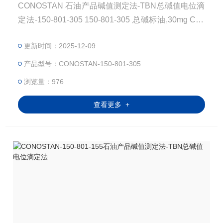
CONOSTAN 石油产品碱值测定法-TBN总碱值电位滴
定法-150-801-305 150-801-305 总碱标油,30mg Con
ostan 75g TBN 30mg KOH /g 总碱值Total Base Num
更新时间：2025-12-09
ber(TBN)：在规定的条件下滴定时，中和1g试样中全
部碱性组分所需高氯酸的量，以当量氢氧化钾毫克数
产品型号：CONOSTAN-150-801-305
表示，称为润滑油或添加剂的总碱值。总碱值是测定
浏览量：976
润滑油中有效添加剂成分
查看更多 +