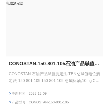
CONOSTAN-150-801-105石油产品碱值测定法-TBN总碱值电位滴定法
CONOSTAN 石油产品碱值测定法-TBN总碱值电位滴
定法-150-801-105 150-801-105 总碱标油,10mg Con
ostan 75g TBN 10mg KOH /g 总碱值Total Base Num
更新时间：2025-12-09
ber(TBN)：在规定的条件下滴定时，中和1g试样中全
部碱性组分所需高氯酸的量，以当量氢氧化钾毫克数
产品型号：CONOSTAN-150-801-105
表示，称为润滑油或添加剂的总碱值。总碱值是测定