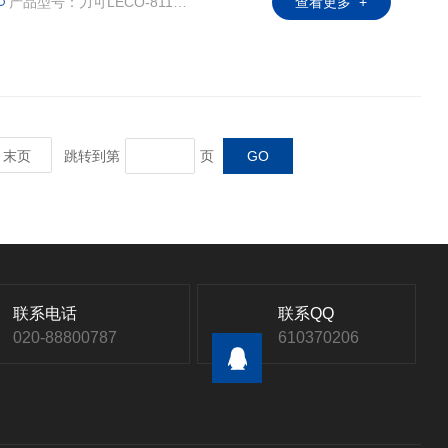
产品型号：力可LECO-811-301
查看更多 +
末页
跳转到第
页
联系电话
联系QQ
020-88800787
610370206