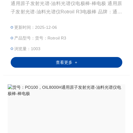
通用原子发射光谱-油料光谱仪电极棒-棒电极 通用原
子发射光谱-油料光谱仪Rotroil R3电极棒 品牌：通用
原产地：美国 通用原子发射光谱-油料光谱仪Rotroil
更新时间：2025-12-06
R3电极棒规格：AGKSP Pkg/100 电极棒一盒100
根。 符合ASTM标准。 尺寸,ASTM D-2 直径：0.242”
产品型号：货号：Rotroil R3
长度： 6” 电极棒，一根大约可以用10次
浏览量：1003
查看更多 +