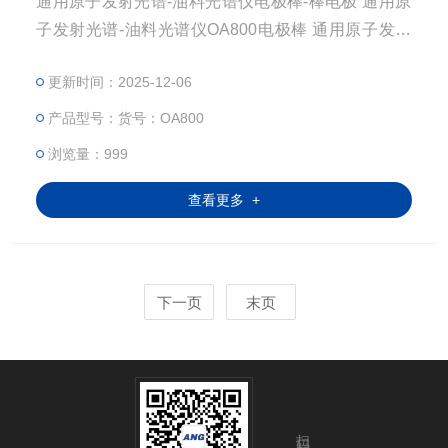
通用原子发射光谱-油料光谱仪电极棒-棒电极 通用原
子发射光谱-油料光谱仪OA800电极棒 通用原子发射
光谱-油料光谱仪OA800电极棒 品牌：通用 原产地：
更新时间：2025-12-06
美国 通用原子发射光谱-油料光谱仪OA800电极棒规
格：AGKSP Pkg/100 电极棒一盒100根。 符合ASTM
产品型号：货号：OA800
标准。 尺寸,ASTM D-2 直径：0.242” 长度： 6” 电极
浏览量：999
棒，
查看更多 +
下一页
末页
扫码加微信