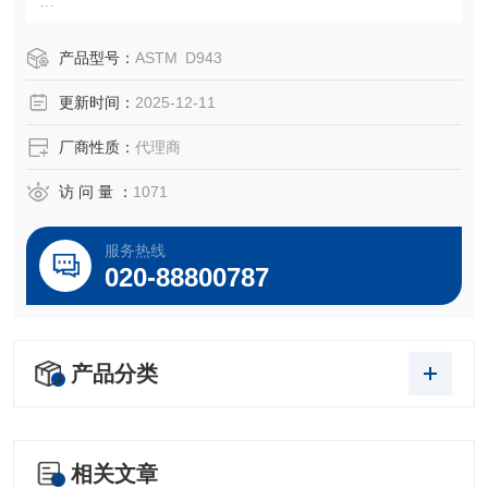
加抑制矿物油氧化催化剂线圈，符合 ASTM D943、ASTM D
2272、ASTM D2112、ASTM D4310 和 IP 229，SH/T 019
产品型号：
ASTM D943
3。这些线圈用于 RBOT / RPVOT 测试，通过旋转压力容器
更新时间：
2025-12-11
(RPVOT) 评估抑制矿物绝缘油和汽轮机油的氧化稳定性。
厂商性质：
代理商
访 问 量 ：
1071
服务热线
020-88800787
产品分类
相关文章