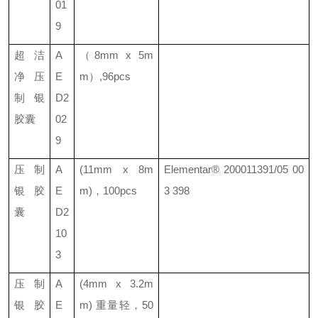
01
9
超洁
A
（
8mm x 5m
净压
E
m
）
,96pcs
制银
D2
胶囊
02
9
压制
A
(11mm x 8m
Elementar®
200011391/05 00
银胶
E
m)
，
100pcs
3 398
囊
D2
10
3
压制
A
(4mm x 3.2m
银胶
E
m)
重量轻
，
50