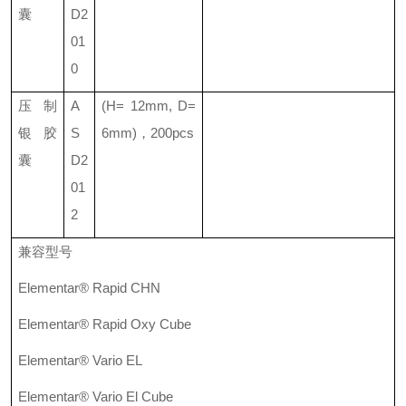
囊
D2
01
0
压制
A
(H= 12mm, D=
银胶
S
6mm)
，
200pcs
囊
D2
01
2
兼容型号
Elementar® Rapid CHN
Elementar® Rapid Oxy Cube
Elementar® Vario EL
Elementar® Vario El Cube