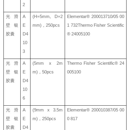
2
光滑
A
(H=5mm, D=2
Elementar®
200013710/05 00
壁银
E
mm)
，
250pcs
1 732
Thermo Fisher Scientific
胶囊
D4
® 24005100
10
3
光滑
A
(5mm x 2m
Thermo Fisher Scientific®
24
壁银
E
m)
，
50pcs
005100
胶囊
D4
10
6
光滑
A
(9mm x 3.5m
Elementar®
200010387/05 00
壁银
E
m)
，
250pcs
0 817
胶囊
D4