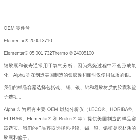
OEM
零件号
Elementar®
200013710
Elementar®
05 001 732
Thermo ® 24005100
银胶囊和银舟通常用于氧气分析，因为燃烧过程中不会形成氧
化。
Alpha ®
在制造美国制造的银胶囊和船时仅使用优质的银。
我们的样品容器选择包括镍、
锡
、银、
铝
和
凝胶材质
的胶囊和篮
子选项
。
Alpha ®
为所有主要
OEM
燃烧分析仪（
LECO®
、
HORIBA®
、
ELTRA®
、
Elementar®
和
Bruker®
等）提供美国制造的样品容
器选项。
我们的样品容器选择包括镍、锡
、
银
、
铝
和
凝胶
材质的
胶囊和篮子。