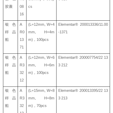
胶囊
08
cs
16
银色
A
(L=12mm, W=4
Elementar® 200013336/11.00
样品
R0
mm, H=4m
-1371
船
13
m)
，
100pcs
71
银色
A
(L=12mm, W=6
Elementar® 200007754/22 13
样品
R3
mm, H=6m
3 212
船
32
m)
，
100pcs
12
银色
A
(L=15mm, W=8
Elementar® 200013395/22 13
样品
R3
mm, H=8m
3 213
船
32
m)
，
70pcs