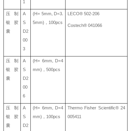
1
压制
A
(H= 5mm, D=3.
LECO® 502-206
银胶
S
5mm)
，
100pcs
Costech® 041066
囊
D2
00
3
压制
A
(H= 6mm, D=4
银胶
S
mm)
，
500pcs
囊
D2
00
6
压制
A
(H= 6mm, D=4
Thermo Fisher Scientific® 24
银胶
S
mm)
，
100pcs
005411
囊
D2