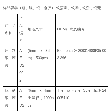
样品容器（锡、镍、银、凝胶）
-
银箔舟、银囊，银套，银壳
产
产品
品
规格尺寸
OEM
厂商及编号
名称
编
号
压制
A
(5mm x 3.5m
Elementar®
200014886/05 00
银胶
E
m)
，
500pcs
3 396
囊
D2
00
2
压制
A
(6mm x 4mm)
Thermo Fisher Scientific®
24
银胶
E
重量轻，
1000p
005410
囊
D2
cs