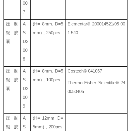
00
7
压制
A
(H= 8mm, D=5
Elementar® 200014521/05 00
银胶
S
mm)
，
250pcs
1 540
囊
D2
00
8
压制
A
(H= 8mm, D=5
Costech® 041067
银胶
S
mm)
，
100pcs
Thermo Fisher Scientific® 24
囊
D2
0050405
00
9
压制
A
(H= 12mm, D=
银胶
S
5mm)
，
200pcs