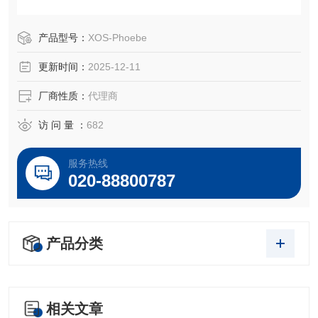
美国Chemplex是X射线荧光光谱仪（XRF）备件耗材领域的
产品型号：
XOS-Phoebe
生产厂家。Chemplex公司生产的XRF样品杯和样品膜广泛应
更新时间：
2025-12-11
用于适用于以下等各品牌的X射线X荧光XRF光谱仪样品膜
麦拉膜，预切圆片膜，薄膜样品支撑框等等
厂商性质：
代理商
访 问 量 ：
682
服务热线
020-88800787
产品分类
相关文章