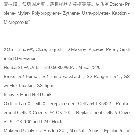
麦拉膜，预切圆片膜，薄膜样品支撑框等等。材质有
Etnom• Pr
olene• Mylar• Polypropylene• Zythene• Ultra-polyeter• Kaption •
Microporous"
XOS
Sindie®, Clora, Signal, HD Maxine, Phoebe, Peta，Sindi
e 3rd Generation
Horiba
SLFA Units，6100/6800/60A，Mesa 7220
Bruker
S2 Puma，S2 Puma w/ Xflash，S2 Ranger，S4，S8
w/ Flex Loader，S8 Tiger
Innov-X
Hand Held Units
Oxford
Lab-X，MDX，Replacement Cells 54-LX6922，Replac
ement Cells & Covers: 54-CK-100，Replacement Cells & Cove
rs: 54-CK-100 and L242 Holder
Malvern Panalytical
Epsilon 3XL, MiniPal，Axios，Epsilon 5，V