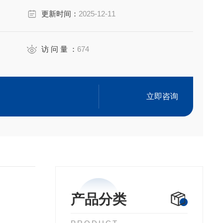
下等各品牌的X射线X荧光XRF光谱仪样品膜
更新时间：
2025-12-11
等等
访 问 量 ：
674
立即咨询
产品分类