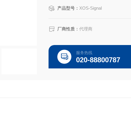
RF样品杯和样品膜广泛应用于适用于以
产品型号：
XOS-Signal
麦拉膜，预切圆片膜，薄膜样品支撑框
厂商性质：
代理商
服务热线
020-88800787