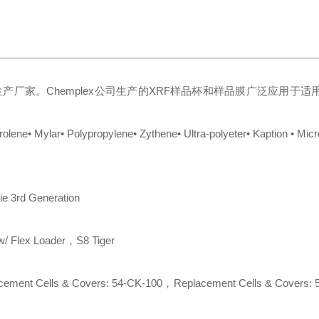
的生产厂家。Chemplex公司生产的XRF样品杯和样品膜广泛应用于适
olene• Mylar• Polypropylene• Zythene• Ultra-polyeter• Kaption • Mic
ie 3rd Generation
 Flex Loader，S8 Tiger
ent Cells & Covers: 54-CK-100，Replacement Cells & Covers: 