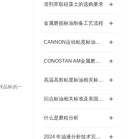
溶剂萃取硅藻土的选购要求
金属磨损标油制备工艺流程
CANNON运动粘度标油的具体作用有哪些？
CONOSTAN AM金属磨损标油使用期限延长的存放要点
高温高剪粘度标油相关标准及美国凯能Cannon相关高温高剪粘度标油 HTHS标油
样品杯的一
闪点标油相关标准及美国凯能CANNON的相关闪点标准
什么是磨粒分析
2024 年油液分析技术完整版