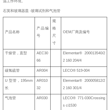
温工作环境。
石英和玻璃器皿
-
玻璃试剂和气泡管
规
产品编
格
产品名称
OEM
厂商及编号
号
尺
寸
干燥管，直型
AEC30
Elementar®
200013540/2
66
2 160 204/4
碳氢硫管
AR004
LECO®
519-004
U
型管，
195mm
AR010
Elementar®
200005812/2
长
32
2 160 301/4
气泡管
AR030
LECO®
771-030
Crossing
s ci1530