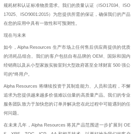
规耗材和认证标准物质需求。我们的质量认证（
ISO17034
、
ISO
17025
、
ISO9001:2015
）为您提供所需的保证，确保我们的产品
在您的应用中具有一致性和可预测性。
现在与未来
如今，
Alpha Resources
生产市场上任何售后供应商提供的优质
的消耗品组合。我们的客户包括自有品牌的
OEM
、国际和国内
经销商以及从小型家族实验室到大型政府甚至全球财富
500
强公
司的*终用户。
Alpha Resources
将继续投资于其制造能力、人员和流程，不懈
追求为您提供越来越多价值难以估量的高质量产品。我们的专业
服务团队致力于加快您的订单并解决您在此过程中可能遇到的任
何问题。
在未来几年，
Alpha Resources
将其产品范围进一步扩展到
OE
S
、
XRF
、
TOC
、
ICP
、
AA
和相关技术，以更好地为我们的客户