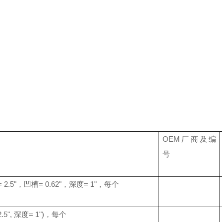
OEM
厂商及编
号
 2.5"
，凹槽
= 0.62"
，深度
= 1"
，每个
2.5",
深度
= 1")
，每个