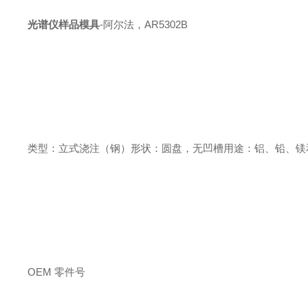
光谱仪样品模具
-
阿尔法，
AR5302B
类型：立式浇注（钢）
形状：圆盘，无凹槽
用途：铝、铅、镁
OEM
零件号