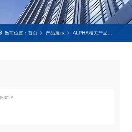
当前位置：
首页
产品展示
ALPHA相关产品
直读光
302B