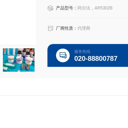
形状：圆盘，无凹槽
产品型号：
阿尔法，AR5302B
用途：铝、铅、镁和锌合金
厂商性质：
代理商
OEM 零件号
无可用
服务热线
020-88800787
兼容仪器
无可用