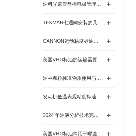
油料光谱仪盘棒电极管理规范说明
TEKMAR七通阀安装的几个阶段
CANNON运动粘度标油的具体作用有哪些？
美国VHG标油的运输需要注意哪些问题？
油中颗粒标准物质使用与存放要求
发动机低温表观粘度标油相关标准及美国凯能Cannon相关CCS标油
2024 年油液分析技术完整版
美国VHG标油常用于哪些方面？