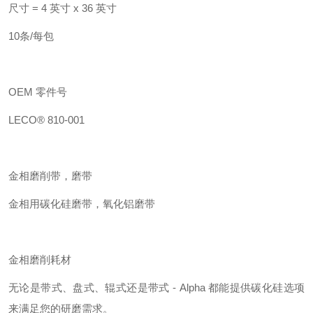
尺寸
= 4
英寸
x 36
英寸
10
条
/
每包
OEM
零件号
LECO® 810-001
金相磨削
带
，
磨带
金相用碳化硅磨带
，氧化铝磨带
金相磨削耗材
无论是带式、盘式、辊式还是带式
- Alpha
都能提供碳化硅选项
来满足您的研磨需求。