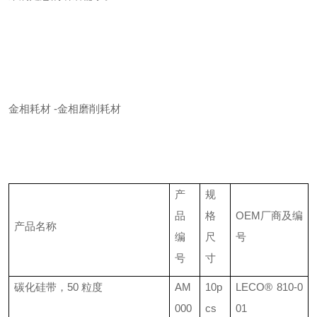
金相耗材
-
金相磨削耗材
产
规
品
格
OEM
厂商及编
产品名称
编
尺
号
号
寸
碳化硅带，
50
粒度
AM
10p
LECO®
810-0
000
cs
01