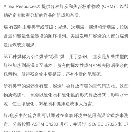
Alpha Resources®
提供各种煤炭和焦炭标准物质
(CRM)
，以帮
助确定实验室分析的样品的组成和杂质。
煤
有四种主要类型或等级：褐煤、次烟煤、烟煤和无烟煤，按碳
含量和能量含量递增的顺序排列。美国发电厂燃烧的大部分煤炭
是烟煤或次烟煤。
第五种煤称为冶金煤或
“
炼焦
"
煤，用于炼钢。
焦炭是某些类型的
煤被加热到高温直至基本上所有的挥发性成分都被去除后剩余的
残留物。所得残余物主要是碳，还有少量的氢和硫。
所有类型的煤还含有硫，燃烧时会释放有毒的空气污染物。这些
物质燃烧时，硫会以硫化物和硫化氢的形式释放出来，影响水环
境，使土壤酸化，对植物和健康造成很大危害。
煤
/
焦炭中的硫含量可以通过在富氧环境中使用高温管式炉来测
定。分析按照
ASTM D4239
进行，并通过
ISO/IEC 17025
和
17