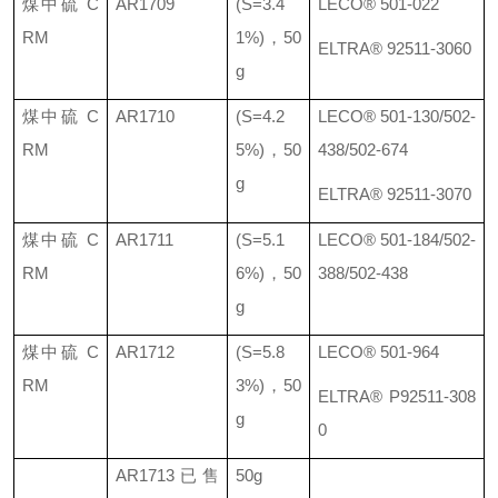
煤中硫
C
AR1709
(S=3.4
LECO® 501-022
RM
1%)
，
50
ELTRA® 92511-3060
g
煤中硫
C
AR1710
(S=4.2
LECO® 501-130/502-
RM
5%)
，
50
438/502-674
g
ELTRA® 92511-3070
煤中硫
C
AR1711
(S=5.1
LECO®
501-184/502-
RM
6%)
，
50
388/502-438
g
煤中硫
C
AR1712
(S=5.8
LECO® 501-964
RM
3%)
，
50
ELTRA® P92511-308
g
0
AR1713
已售
50g