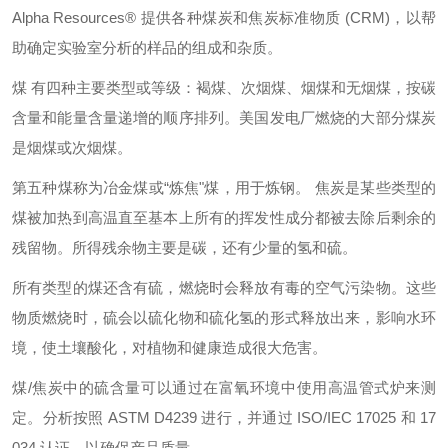
Alpha Resources®
提供各种煤炭和焦炭标准物质
(CRM)
，以帮
助确定实验室分析的样品的组成和杂质。
煤
有四种主要类型或等级：褐煤、次烟煤、烟煤和无烟煤，按碳
含量和能量含量递增的顺序排列。美国发电厂燃烧的大部分煤炭
是烟煤或次烟煤。
第五种煤称为冶金煤或
“
炼焦
"
煤，用于炼钢。
焦炭是某些类型的
煤被加热到高温直至基本上所有的挥发性成分都被去除后剩余的
残留物。所得残余物主要是碳，还有少量的氢和硫。
所有类型的煤还含有硫，燃烧时会释放有毒的空气污染物。这些
物质燃烧时，硫会以硫化物和硫化氢的形式释放出来，影响水环
境，使土壤酸化，对植物和健康造成很大危害。
煤
/
焦炭中的硫含量可以通过在富氧环境中使用高温管式炉来测
定。分析按照
ASTM D4239
进行，并通过
ISO/IEC 17025
和
17
034
认证，以确保产品质量。