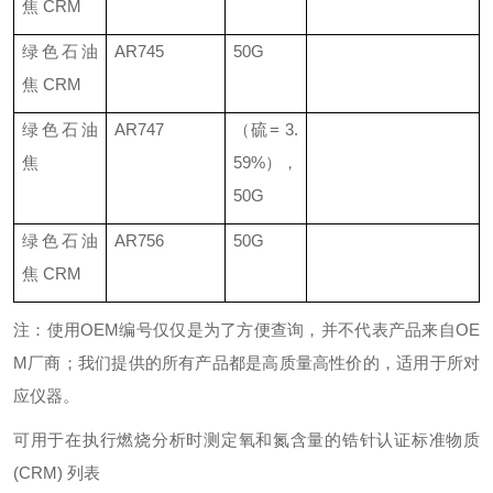
焦
CRM
绿色石油
AR745
50G
焦
CRM
绿色石油
AR747
（硫
= 3.
焦
59%
），
50G
绿色石油
AR756
50G
焦
CRM
注：使用
OEM
编号仅仅是为了方便查询，并不代表产品来自
OE
M
厂商；我们提供的所有产品都是高质量高性价的，适用于所对
应仪器。
可用于在执行燃烧分析时测定氧和氮含量的锆针认证标准物质
(CRM)
列表