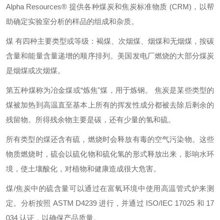
Alpha Resources®
提供各种煤炭和焦炭标准物质
(CRM)
，以帮
助确定实验室分析的样品的组成和杂质。
煤
有四种主要类型或等级：褐煤、次烟煤、烟煤和无烟煤，按碳
含量和能量含量递增的顺序排列。美国发电厂燃烧的大部分煤炭
是烟煤或次烟煤。
第五种煤称为冶金煤或
“
炼焦
"
煤，用于炼钢。
焦炭是某些类型的
煤被加热到高温直至基本上所有的挥发性成分都被去除后剩余的
残留物。所得残余物主要是碳，还有少量的氢和硫。
所有类型的煤还含有硫，燃烧时会释放有毒的空气污染物。这些
物质燃烧时，硫会以硫化物和硫化氢的形式释放出来，影响水环
境，使土壤酸化，对植物和健康造成很大危害。
煤
/
焦炭中的硫含量可以通过在富氧环境中使用高温管式炉来测
定。分析按照
ASTM D4239
进行，并通过
ISO/IEC 17025
和
17
034
认证，以确保产品质量。