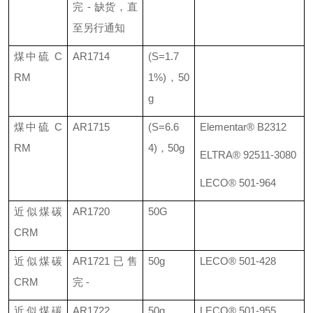
完
-
缺货，直
至另行通知
煤中硫
C
AR1714
(S=1.7
RM
1%)
，
50
g
煤中硫
C
AR1715
(S=6.6
Elementar® B2312
RM
4)
，
50g
ELTRA® 92511-3080
LECO® 501-964
近似煤碳
AR1720
50G
CRM
近似煤碳
AR1721
已售
50g
LECO®
501-428
CRM
完
-
近似煤碳
AR1722
50g
LECO®
501-955