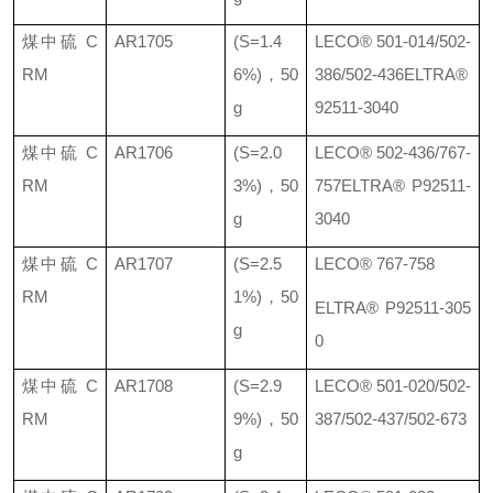
煤中硫
C
AR1705
(S=1.4
LECO®
501-014/502-
RM
6%)
，
50
386/502-436
ELTRA®
g
92511-3040
煤中硫
C
AR1706
(S=2.0
LECO®
502-436/767-
RM
3%)
，
50
757
ELTRA® P92511-
g
3040
煤中硫
C
AR1707
(S=2.5
LECO® 767-758
RM
1%)
，
50
ELTRA® P92511-305
g
0
煤中硫
C
AR1708
(S=2.9
LECO® 501-020/502-
RM
9%)
，
50
387/502-437/502-673
g