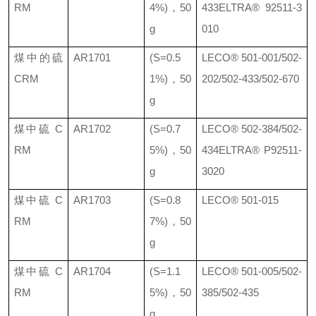
RM
4%)
，
50
433
ELTRA® 92511-3
g
010
煤中的硫
AR1701
(S=0.5
LECO®
501-001/502-
CRM
1%)
，
50
202/502-433/502-670
g
煤中硫
C
AR1702
(S=0.7
LECO®
502-384/502-
RM
5%)
，
50
434
ELTRA® P92511-
g
3020
煤中硫
C
AR1703
(S=0.8
LECO®
501-015
RM
7%)
，
50
g
煤中硫
C
AR1704
(S=1.1
LECO®
501-005/502-
RM
5%)
，
50
385/502-435
g