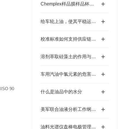
Chemplex样品膜样品杯的制造工艺有哪些？
给车轮上油，使其平稳运行——润滑油
校准标准如何支持供应链中的优质产品
溶剂萃取硅藻土的作用与使用要求
车用汽油中氯元素的危害、来源及检测方法
SO 90
什么是油品中的水分
美军联合油液分析工作纲要(JOAP)
油料光谱仪盘棒电极管理规范说明