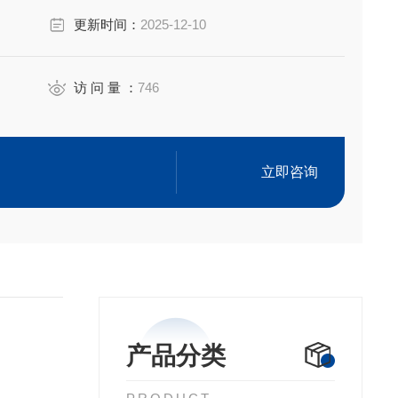
更新时间：
2025-12-10
0系列发射光谱仪光路校准用
, Cr, Cu, Fe, K, La, Li, Mg, Mn, Mo,
访 问 量 ：
746
立即咨询
产品分类