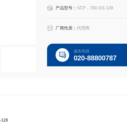
型号：700-101-128
产品型号：
SCP，700-101-128
Varian Vista,700/MP4200/510
介质: 5% HN03
Ag, Al, As, B, Ba, Be, Bi, Ca, Cd, Ce, Co
厂商性质：
代理商
服务热线
020-88800787
-128