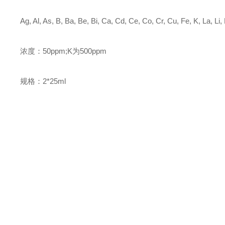
Ag, Al, As, B, Ba, Be, Bi, Ca, Cd, Ce, Co, Cr, Cu, Fe, K, La, Li,
浓度：
50ppm;K为500ppm
规格：
2*25ml