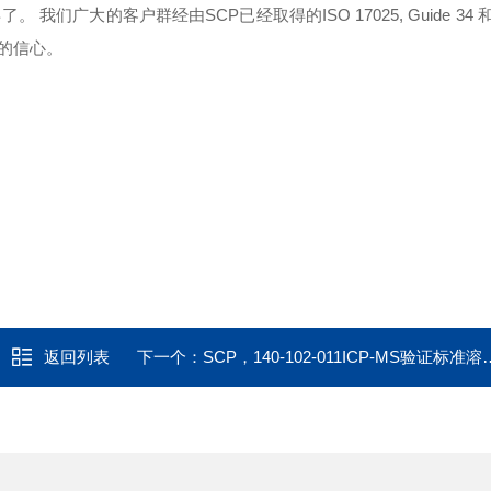
年了。 我们广大的客户群经由SCP已经取得的ISO 17025, Guide 34 和I
分的信心。
返回列表
下一个：
SCP，140-102-011ICP-MS验证标准溶液，多元素标液（19元素）