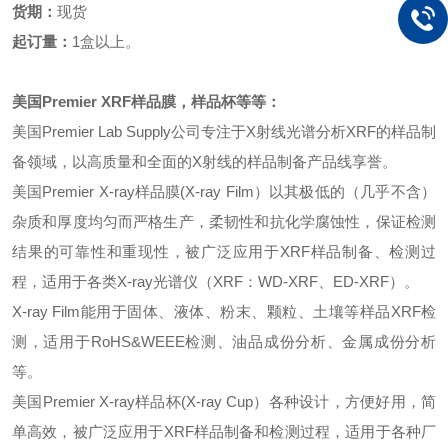
货期：
现货
起订量：
1盒以上。
美国
Premier XRF样品膜
，
样品杯等等
：
美国
Premier Lab Supply公司专注于X射线光谱分析XRF的样品制
备领域，以高质量和全面的X射线的样品制备产品线享誉。
美国
Premier X-ray样品膜(X-ray Film）以其极低的（几乎不含）
杂质和厚度均匀而严格生产，柔韧性和抗化学腐蚀性，保证检测
结果的可靠性和重现性，被广泛应用于XRF样品制备、检测过
程，适用于各类X-ray光谱仪（XRF：WD-XRF、ED-XRF）。
X-ray Film能用于固体、液体、粉末、颗粒、土壤等样品XRF检
测，适用于RoHS&WEEE检测、油品成份分析、金属成份分析
等。
美国
Premier X-ray样品
杯
(X-ray
Cup
）
各种设计，方便好用，简
单高效
，被广泛应用于
XRF样品制备
和
检测过程，适用于各
种厂