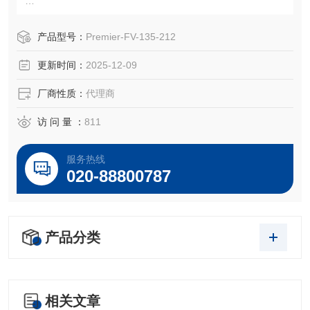
品名：FilmDevelopes®薄膜圆圈 Mylar® 3.5µ，– 2.0″ (50.8
mm)；货号FV-135-212
产品型号：
Premier-FV-135-212
型号：FV-135-212
更新时间：
2025-12-09
品牌：美国Premier Lab (*）
货期：现货
厂商性质：
代理商
起订量：1盒以上。
访 问 量 ：
811
美国Premier
服务热线
020-88800787
产品分类
相关文章