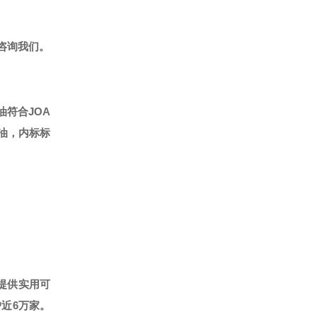
咨询我们。
油符合JOA
标油，内标标
提供实用可
户近6万家。