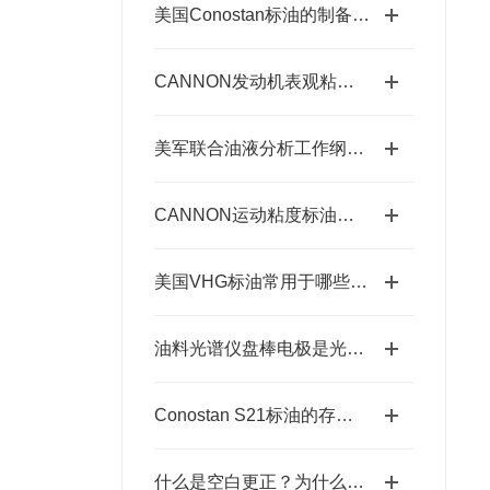
美国Conostan标油的制备工艺
CANNON发动机表观粘度标油的正确保存要求
美军联合油液分析工作纲要(JOAP)
CANNON运动粘度标油存放要求与规则解析
美国VHG标油常用于哪些领域中
油料光谱仪盘棒电极是光谱仪在样品激发时需要用到的耗材
Conostan S21标油的存放要求
什么是空白更正？为什么它很重要？