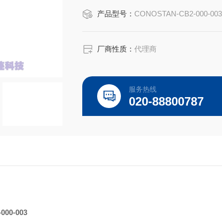
矿物油中硫标,2000ppm
产品型号：
CONOSTAN-CB2-000-00
Conostan 100g
CONOSTAN Sngl El. S, 0.100% (2000 
厂商性质：
代理商
润滑油是否有必要检测硫含量？
服务热线
润滑油中的硫含量主要有两种来源，即
020-88800787
源，多数润滑油中都会添加含硫型
-000-003