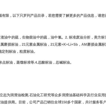
篇幅有限，以下只罗列产品目录，若您需要了解更多的产品信息，请您
，渣油中的硫，生物柴油中的硫，油中氯。
2. 标准废油分析，美方标
金属磨损标油，21元素金属标油，21元素+K+Li+Sb，AM磨损金属
稳定剂标油，粒度标油。
冰点标油，蒸馏标准等.
4.总酸标油，总碱标油。
，立志为润滑油检测,石油化工研究等众多润滑油基础科学及行业应用
标油提供商。
目前，公司产品已销往全球
150多个国家，共计服务客