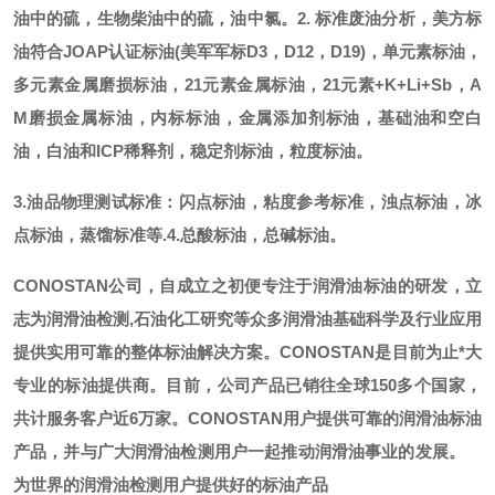
油中的硫，生物柴油中的硫，油中氯。
2. 标准废油分析，美方标
油符合JOAP认证标油(美军军标D3，D12，D19)，单元素标油，
多元素金属磨损标油，21元素金属标油，21元素+K+Li+Sb，A
M磨损金属标油，内标标油，金属添加剂标油，基础油和空白
油，白油和ICP稀释剂，稳定剂标油，粒度标油。
3.油品物理测试标准：闪点标油，粘度参考标准，浊点标油，冰
点标油，蒸馏标准等.
4.总酸标油，总碱标油。
CONOSTAN公司，自成立之初便专注于润滑油标油的研发，立
志为润滑油检测,石油化工研究等众多润滑油基础科学及行业应用
提供实用可靠的整体标油解决方案。CONOSTAN是目前为止*大
专业的标油提供商。
目前，公司产品已销往全球
150多个国家，
共计服务客户近6万家。CONOSTAN用户提供可靠的润滑油标油
产品，并与广大润滑油检测用户一起推动润滑油事业的发展。
为世界的润滑油检测用户提供好的标油产品