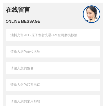
在线留言
ONLINE MESSAGE