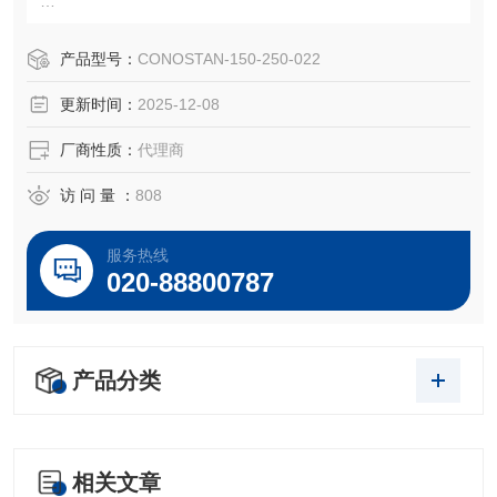
金属磨损标油Ba,Ca,Mg,P,Zn
150-250-022
产品型号：
CONOSTAN-150-250-022
AM定制标油,50ppm
更新时间：
2025-12-08
Conostan 200g
CONOSTAN Custom Blend AM , 50 ppm
厂商性质：
代理商
CONOSTAN AM , 900 ppm,200g
访 问 量 ：
808
CONOSTAN AM , 1000 ppm,200g
CON
服务热线
020-88800787
产品分类
相关文章