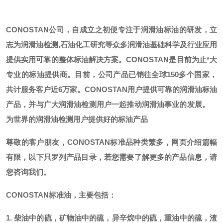
CONOSTAN公司，自成立之初便专注于润滑油标油的研发，立
志为润滑油检测,石油化工研究等众多润滑油基础科学及行业应用
提供实用可靠的整体标油解决方案。CONOSTAN是目前为止*大
专业的标油提供商。
目前，公司产品已销往全球
150多个国家，
共计服务客户近6万家。CONOSTAN用户提供可靠的润滑油标油
产品，并与广大润滑油检测用户一起推动润滑油事业的发展。
为世界的润滑油检测用户提供好的标油产品
尊敬的客户朋友，
CONOSTAN标准品种类繁多，网页介绍篇幅
有限，以下只罗列产品目录，若您需要了解更多的产品信息，请
您咨询我们。
CONOSTAN标准油，主要包括：
1. 柴油中的硫，矿物油中的硫，异辛烷中的硫，重油中的硫，渣