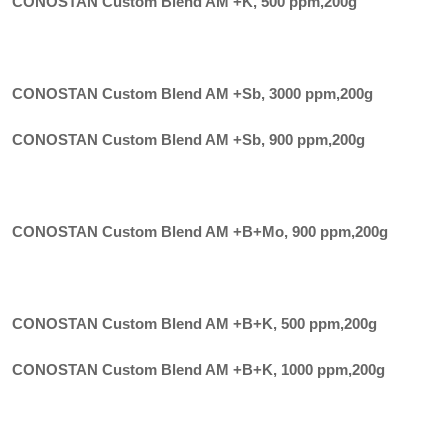
CONOSTAN Custom Blend AM +K, 500 ppm,200g
CONOSTAN Custom Blend AM +Sb, 3000 ppm,200g
CONOSTAN Custom Blend AM +Sb, 900 ppm,200g
CONOSTAN Custom Blend AM +B+Mo, 900 ppm,200g
CONOSTAN Custom Blend AM +B+K, 500 ppm,200g
CONOSTAN Custom Blend AM +B+K, 1000 ppm,200g