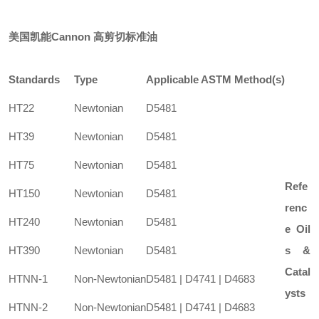
美国凯能
Cannon 高剪切标准油
Standards
Type
Applicable ASTM Method(s)
HT22
Newtonian
D5481
HT39
Newtonian
D5481
HT75
Newtonian
D5481
Refe
HT150
Newtonian
D5481
renc
HT240
Newtonian
D5481
e Oil
HT390
Newtonian
D5481
s &
Catal
HTNN-1
Non-Newtonian
D5481 | D4741 | D4683
ysts
HTNN-2
Non-Newtonian
D5481 | D4741 | D4683