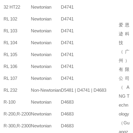
32 HT22
Newtonian
D4741
RL 102
Newtonian
D4741
爱恩
RL 103
Newtonian
D4741
迹科
RL 104
Newtonian
D4741
技
（广
RL 105
Newtonian
D4741
州）
RL 106
Newtonian
D4741
有限
RL 107
Newtonian
D4741
公司
（
A
RL 232
Non-Newtonian
D5481 | D4741 | D4683
NG T
R-100
Newtonian
D4683
echn
R-200,R-2200
Newtonian
D4683
ology
（Gu
R-300,R-2300
Newtonian
D4683
angz