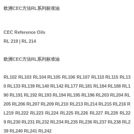
欧洲
CEC方法RL系列标准油
CEC
Reference Oils
RL 219 | RL 214
欧洲
CEC方法RL系列标准油
RL102
RL103 RL104 RL105 RL106 RL107 RL110
RL115 RL13
0 RL133 RL139 RL140 RL142 RL177 RL181 RL184 RL188 RL1
90 RL191 RL192 RL193 RL194 RL195 RL196 RL203 RL204 RL
205 RL206 RL207 RL209 RL210 RL213 RL214 RL215 RL216 R
L219 RL222 RL223 RL224 RL225 RL226 RL227 RL228 RL22
9 RL230 RL231 RL232 RL234 RL235 RL236 RL237 RL238 RL2
39 RL240 RL241 RL242