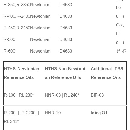
R-350,R-2350
Newtonian
D4683
ho
R-400,R-2400
Newtonian
D4683
u）
Co.,
R-450,R-2450
Newtonian
D4683
Lt
R-500
Newtonian
D4683
d.）
R-600
Newtonian
D4683
是标
HTHS Newtonian
HTHS Non-Newtoni
Additional TBS
Reference Oils
an Reference Oils
Reference Oils
R-100 | RL 236*
NNR-03 | RL 240*
BIF-03
R-200 | R-2200 |
NNR-10
Idling Oil
RL 241*