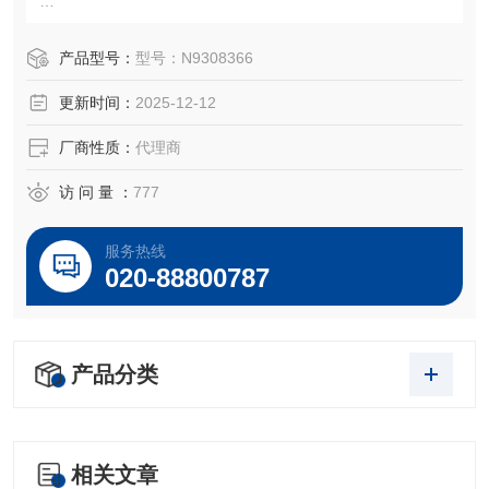
珀金埃尔默金属有机标准品为您的应用需求提供全面的解决
产品型号：
型号：N9308366
方案。
更新时间：
2025-12-12
我们的产品包括：
•用于分析烃油中磨损金属和金属添加剂的单元素和多元素标
厂商性质：
代理商
准品
•用于废油中分析燃料、烟灰、水、酸值、碱值或粘度的参考
访 问 量 ：
777
材料
•由聚硫油制成的硫标准品
服务热线
•高纯度基质烃油和溶液
020-88800787
•具有即时反馈的能力验证标准
产品分类
相关文章