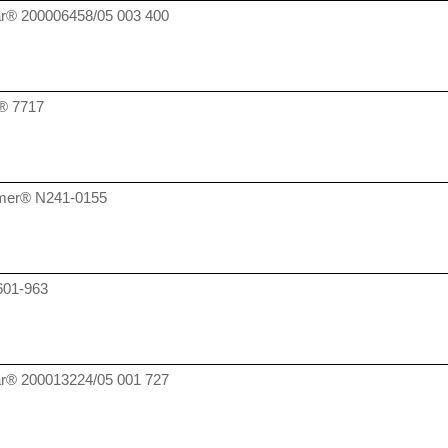
ar®
200006458/05 003 400
t®
7717
lmer®
N241-0155
01-963
ar®
200013224/05 001 727