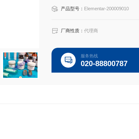
产品型号：
Elementar-200009010
有机用途：主要用途仅用于固体样品。如
液体。
厂商性质：
代理商
100pcs/盒
服务热线
020-88800787