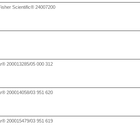
isher Scientific®
24007200
r® 200013285/05 000 312
ar®
200014058/03 951 620
r® 200015479/03 951 619