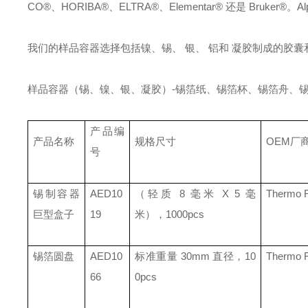
CO®
、
HORIBA®
、
ELTRA®
、
Elementar®
还是
Bruker®
。
A
我们的样品容器选择包括镍
、锡、
银
、
铝
和
凝胶
制成的胶囊
样品容器（锡、镍、银、凝胶）
-
锡箔纸、锡箔杯、锡箔舟、
产品编
产品名称
规格尺寸
OEM
厂
号
锡制容器
AED10
（轻质
8
毫米
X 5
毫
Thermo F
巨型盒子
19
米），
1000pcs
锡箔圆盘
AED10
标准重量
30mm
直径，
10
Thermo F
66
0pcs