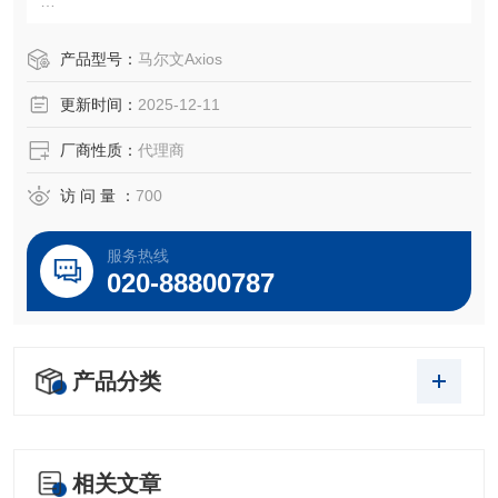
美国Chemplex是X射线荧光光谱仪（XRF）备件耗材领域的
产品型号：
马尔文Axios
生产厂家。Chemplex公司生产的XRF样品杯和样品膜广泛应
更新时间：
2025-12-11
用于适用于以下等各品牌的X射线X荧光XRF光谱仪样品杯
厂商性质：
代理商
访 问 量 ：
700
服务热线
020-88800787
产品分类
相关文章