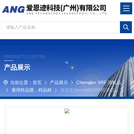
PRODUCTS CENTER
产品展示
当前位置：
首页
产品展示
Chemplex XRF 消耗品
通用样品膜，样品杯
马尔文AxiosWDXRF能谱仪荧
光光谱仪，XRF样品杯