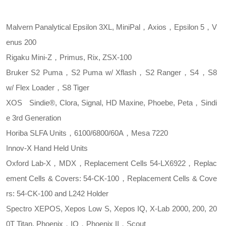
Malvern Panalytical
Epsilon 3XL, MiniPal，Axios，Epsilon 5，V
enus 200
Rigaku
Mini-Z，Primus, Rix, ZSX-100
Bruker
S2 Puma，S2 Puma w/ Xflash，S2 Ranger，S4，S8
w/ Flex Loader，S8 Tiger
XOS
Sindie®, Clora, Signal, HD Maxine, Phoebe, Peta，Sindi
e 3rd Generation
Horiba
SLFA Units，6100/6800/60A，Mesa 7220
Innov-X
Hand Held Units
Oxford
Lab-X，MDX，Replacement Cells 54-LX6922，Replac
ement Cells & Covers: 54-CK-100，Replacement Cells & Cove
rs: 54-CK-100 and L242 Holder
Spectro
XEPOS, Xepos Low S, Xepos IQ, X-Lab 2000, 200, 20
0T Titan, Phoenix，IQ，Phoenix II，Scout