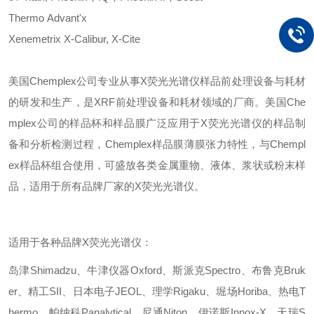
Thermo
Advant'x
Xenemetrix
X-Calibur, X-Cite
美国
Chemplex公司专业从事X荧光光谱仪样品前处理设备与耗材
的研发和生产，是XRF前处理设备和耗材领域的厂商。美国Che
mplex公司的样品杯和样品膜广泛应用于X荧光光谱仪的样品制
备和分析检测过程，Chemplex样品膜薄膜张力特性，与Chempl
ex样品杯组合使用，可盛放各类金属重物、液体、浆状或粉末样
品，适用于所有品牌厂家的X荧光光谱仪。
适用于各种品牌
X荧光光谱仪：
岛津
Shimadzu、牛津仪器Oxford、斯派克Spectro、布鲁克Bruk
er、精工SII、日本电子JEOL、理学Rigaku、堀场Horiba、热电T
hermo、帕纳科Panalytical、尼通Niton、伊诺斯Innox-X、天瑞S