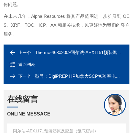
何问题。
在未来几年，
Alpha Resources
将其产品范围进一步扩展到
OE
S
、
XRF
、
TOC
、
ICP
、
AA
和相关技术，以更好地为我们的客户
服务。
Thermo-46802009阿尔法-AEX1151预装燃烧/还原管
上一个：
返回列表
型号：DigiPREP HP加拿大SCP实验室电热板消解仪
下一个：
在线留言
ONLINE MESSAGE