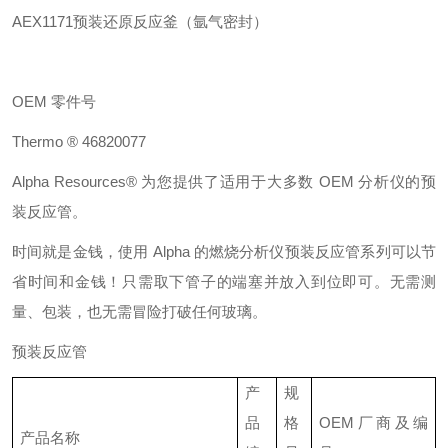
AEX1171
预装还原反应釜（氩气密封）
OEM
零件号
Thermo ® 46820077
Alpha Resources®
为您提供了适用于大多数
OEM
分析仪的预
装
反应
管。
时间就是金钱，使用
Alpha
的燃烧分析仪预装
反应
管系列可以节
省时间和金钱！只需取下管子的端塞并放入到位即可。无需测
量、包装，也无需冒险打破任何玻璃。
预装反应管
产
规
品
格
OEM
厂商及编
产品名称