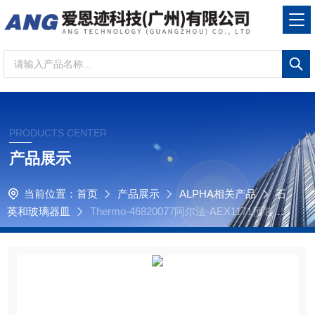
PRODUCTS CENTER
产品展示
当前位置：
首页
产品展示
ALPHA相关产品
石
英和玻璃器皿
Thermo-46820077阿尔法-AEX1171预装还
原反应釜（氩气密封）