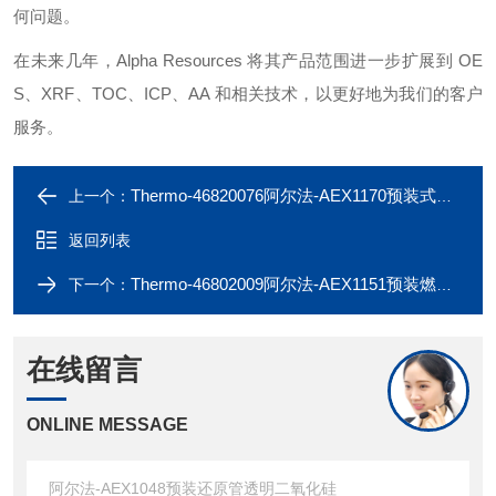
何问题。
在未来几年，
Alpha Resources
将其产品范围进一步扩展到
OE
S
、
XRF
、
TOC
、
ICP
、
AA
和相关技术，以更好地为我们的客户
服务。
Thermo-46820076阿尔法-AEX1170预装式氧化反应器
上一个：
返回列表
Thermo-46802009阿尔法-AEX1151预装燃烧/还原管
下一个：
在线留言
ONLINE MESSAGE