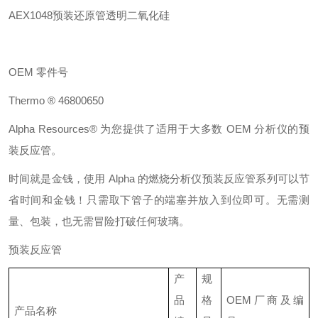
AEX1048
预装还原管透明二氧化硅
OEM
零件号
Thermo ® 46800650
Alpha Resources®
为您提供了适用于大多数
OEM
分析仪的预
装
反应
管。
时间就是金钱，使用
Alpha
的燃烧分析仪预装
反应
管系列可以节
省时间和金钱！只需取下管子的端塞并放入到位即可。无需测
量、包装，也无需冒险打破任何玻璃。
预装反应管
产
规
品
格
OEM
厂商及编
产品名称