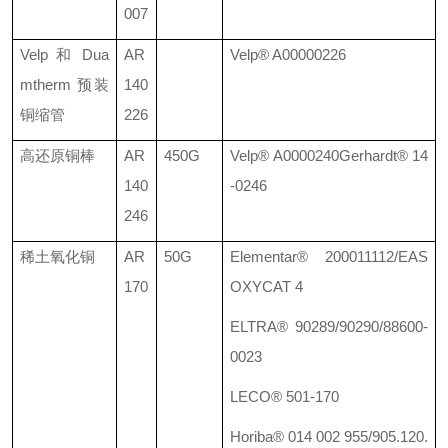
007
Velp
和
Dua
AR
Velp®
A00000226
mtherm
预装
140
铜缩管
226
高还原铜棒
AR
450G
Velp®
A0000240
Gerhardt® 14
140
-0246
246
稀土氧化铜
AR
50G
Elementar® 200011112/EAS
170
OXYCAT 4
ELTRA® 90289/90290/88600-
0023
LECO® 501-170
Horiba® 014 002 955/905.120.