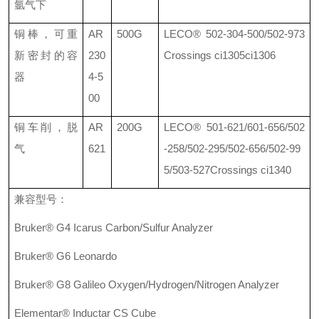
氩气下
铜棒，可重
AR
500G
LECO®
502-304-500/502-973
新密封的容
230
Crossings ci1305
ci1306
器
4-5
00
铜车削，脱
AR
200G
LECO®
501-621/601-656/502
气
621
-258/502-295/502-656/502-99
5/503-527
Crossings ci1340
兼容型号：
Bruker® G4 Icarus Carbon/Sulfur Analyzer
Bruker® G6 Leonardo
Bruker® G8 Galileo Oxygen/Hydrogen/Nitrogen Analyzer
Elementar® Inductar CS Cube