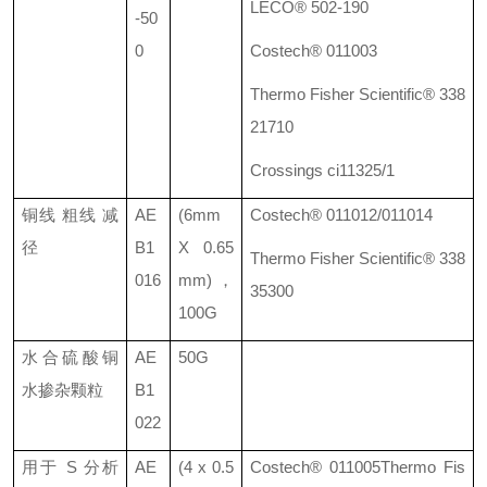
LECO® 502-190
-50
0
Costech® 011003
Thermo Fisher Scientific® 338
21710
Crossings ci11325/1
铜线
粗线
减
AE
(6mm
Costech® 011012/011014
径
B1
X 0.65
Thermo Fisher Scientific® 338
016
mm)
，
35300
100G
水合硫酸铜
AE
50G
水掺杂颗粒
B1
022
用于
S
分析
AE
(4 x 0.5
Costech®
011005
Thermo Fis