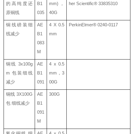
的高纯度还
B1
mm)
，
her Scientific® 33835310
原铜线
035
40G
铜线磅装细
AE
4 X 0.5
PerkinElmer®
0240-0117
线减少
B1
mm
083
M
铜线
3x100g
AE
4 x 0.5
m
包装细线
B1
mm
，
3
减少
091
00G
铜线
3X100G
AE
300G
包 细线减少
B1
091
M
氧化铜线
细
AE
4 x 0.5