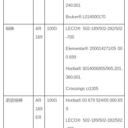
240.001
Bruker® L014000170
铜棒
AR
100G
LECO® 502-189/502-282/502
189
-705
Elementar® 200014271/05 00
0 699
Horiba® 3014006855/905.201.
360.001
Crossings ci1305
易脱铜棒
AR
100G
Horiba® 03 679 924/05 000 69
189
9
ER
LECO® 502-189/502-282/502