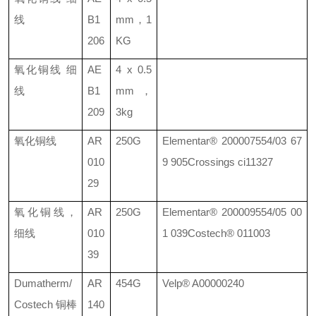
线
B1
mm
，
1
206
KG
氧化铜线
细
AE
4 x 0.5
线
B1
mm
，
209
3kg
氧化铜线
AR
250G
Elementar®
200007554/03 67
010
9 905
Crossings ci11327
29
氧化铜线，
AR
250G
Elementar®
200009554/05 00
细线
010
1 039
Costech® 011003
39
Dumatherm/
AR
454G
Velp®
A00000240
Costech
铜棒
140