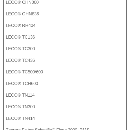
LECO® CHN900
LECO® OHN836
LECO® RH404
LECO® TC136
LECO® TC300
LECO® TC436
LECO® TC500/600
LECO® TCH600
LECO® TN114
LECO® TN300
LECO® TN414
Thermo Fisher Scientific® Flash 2000 IRMS