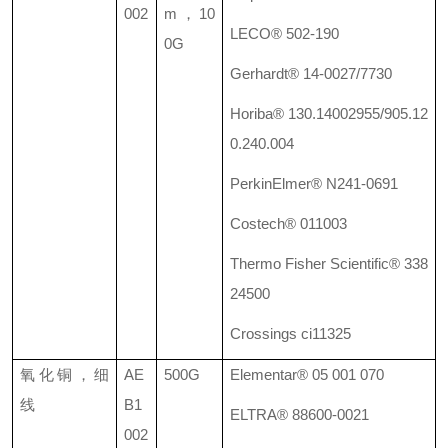
002
m
，
10
LECO® 502-190
0G
Gerhardt® 14-0027/7730
Horiba® 130.14002955/905.12
0.240.004
PerkinElmer® N241-0691
Costech® 011003
Thermo Fisher Scientific® 338
24500
Crossings ci11325
氧化铜，细
AE
500G
Elementar® 05 001 070
线
B1
ELTRA® 88600-0021
002