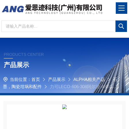
PRODUCTS CENTER
产品展示
当前位置：
首页
产品展示
ALPHA相关产品
石
墨，陶瓷坩埚和配件
力可LECO-606-308阿尔法-AR6308
阶梯式舟形节流器