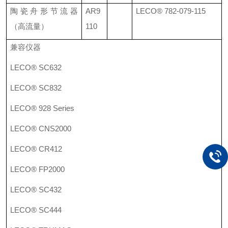
陶瓷舟形节流器
AR9
LECO®
782-079-115
（高流量）
110
兼容仪器
LECO® SC632
LECO® SC832
LECO® 928 Series
LECO® CNS2000
LECO® CR412
LECO® FP2000
LECO® SC432
LECO® SC444