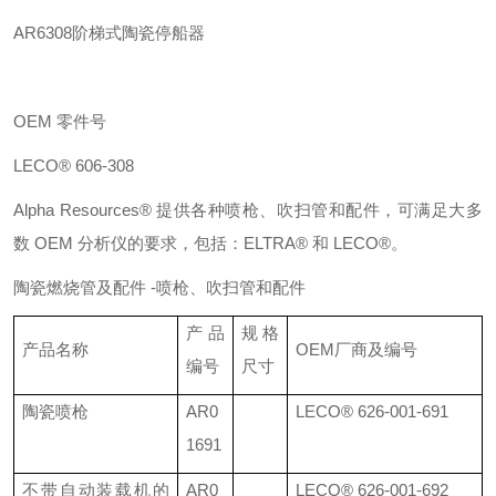
AR6308
阶梯式陶瓷停船器
OEM
零件号
LECO®
606-308
Alpha Resources®
提供各种喷枪、吹扫管和配件，可满足大多
数
OEM
分析仪的要求，包括：
ELTRA®
和
LECO®
。
陶瓷燃烧管及配件
-
喷枪、吹扫管和配件
产品
规格
产品名称
OEM
厂商及编号
编号
尺寸
陶瓷喷枪
AR0
LECO®
626-001-691
1691
不带自动装载机的
AR0
LECO®
626-001-692