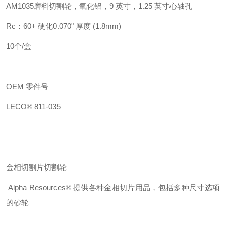
AM1035
磨料切割轮，氧化铝，
9
英寸，
1.25
英寸心轴孔
Rc
：
60+
硬化
0.070"
厚度
(1.8mm)
10
个
/
盒
OEM
零件号
LECO® 811-035
金相
切
割
片切
割轮
Alpha Resources®
提供各种金相切片用品，包括多种尺寸选项
的砂轮