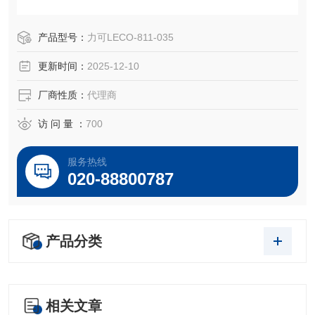
AM1035磨料切割轮，氧化铝，9 英寸，1.25 英寸心轴孔
产品型号：
力可LECO-811-035
Rc：60+ 硬化
更新时间：
2025-12-10
0.070“ 厚度 (1.8mm)
10个/盒
厂商性质：
代理商
OEM 零件号
访 问 量 ：
700
LECO® 811-035
服务热线
020-88800787
产品分类
相关文章