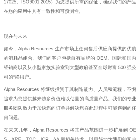
17025
、
ISO9001:2015
）为您提供所需的保证，确保我们的产品
在您的应用中具有一致性和可预测性。
现在与未来
如今，
Alpha Resources
生产市场上任何售后供应商提供的优质
的消耗品组合。我们的客户包括自有品牌的
OEM
、国际和国内
经销商以及从小型家族实验室到大型政府甚至全球财富
500
强公
司的*终用户。
Alpha Resources
将继续投资于其制造能力、人员和流程，不懈
追求为您提供越来越多价值难以估量的高质量产品。我们的专业
服务团队致力于加快您的订单并解决您在此过程中可能遇到的任
何问题。
在未来几年，
Alpha Resources
将其产品范围进一步扩展到
OE
S
、
XRF
、
TOC
、
ICP
、
AA
和相关技术，以更好地为我们的客户