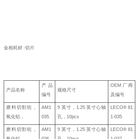
金相耗材
-
切片
产品
OEM
厂商
产品名称
规格尺寸
编号
及编号
磨料切割轮，
AM1
9
英寸，
1.25
英寸心轴
LECO®
81
氧化铝，
035
孔，
10pcs
1-035
磨料切割轮，
AM1
9
英寸，
1.25
英寸心轴
LECO®
81
氧化铝，
036
孔，
10pcs
1-037