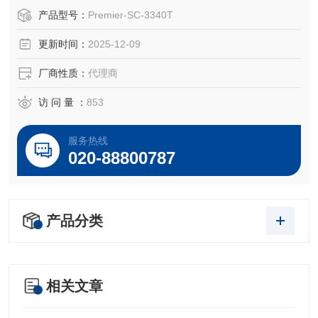
品牌：美国Premier Lab (*）
产品型号：
Premier-SC-3340T
货期：现货
更新时间：
2025-12-09
起订量：1盒以上。
厂商性质：
代理商
美国Premier XRF样品膜，样品杯等等：
美国Premier Lab Supply公司专注于X射线光谱分析XRF的样
访 问 量 ：
853
品制备领域，以高质量和全面的X射线的样品制备产品线享
誉。
服务热线
020-88800787
美国Prem
产品分类
相关文章