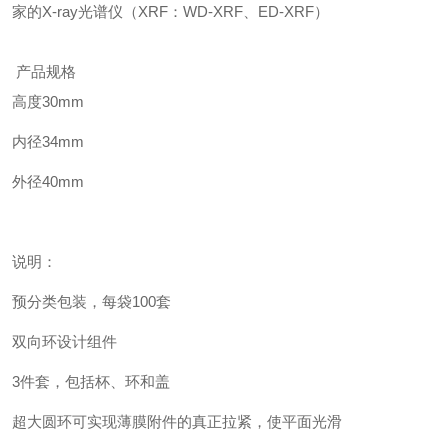
家的
X-ray光谱仪（XRF：WD-XRF、ED-XRF）
产品规格
高度
30mm
内径
34mm
外径
40mm
说明：
预分类包装，每袋
100套
双向环设计组件
3件套，包括杯、环和盖
超大圆环可实现薄膜附件的真正拉紧，使平面光滑