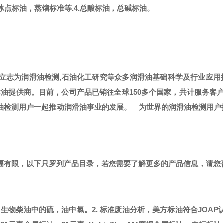
冰点标油，蒸馏标准等.
4.总酸标油，总碱标油。
，立志为润滑油检测,石油化工研究等众多润滑油基础科学及行业应用
标油提供商。
目前，公司产品已销往全球
150多个国家，共计服务客
滑油检测用户一起推动润滑油事业的发展。
为世界的润滑油检测用户
篇幅有限，以下只罗列产品目录，若您需要了解更多的产品信息，请您
，生物柴油中的硫，油中氯。
2. 标准废油分析，美方标油符合JOAP