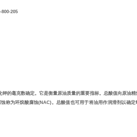
-800-205
化钾的毫克数确定。它是衡量原油质量的重要
指标
。总酸值向原油精
腐蚀称为环烷酸腐蚀
(NAC)。总酸值也可用于将油用作
润滑
剂以确定