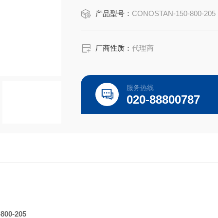
Conostan 75g
产品型号：
CONOSTAN-150-800-205
TAN 2 mg KOH /g
厂商性质：
代理商
总酸值(TAN)是酸度的量度，由中和
质量的重要指标。总酸值向原油精炼厂
服务热线
问题。这种腐蚀称为环烷酸腐蚀(NAC
020-88800787
00-205