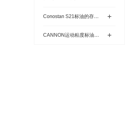
Conostan S21标油的存放要求
CANNON运动粘度标油存放要求详细说明