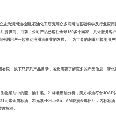
，立志为润滑油检测,石油化工研究等众多润滑油基础科学及行业应用
标油提供商。
目前，公司产品已销往全球
150多个国家，共计服务客
滑油检测用户一起推动润滑油事业的发展。
为世界的润滑油检测用户
篇幅有限，以下只罗列产品目录，若您需要了解更多的产品信息，请您
，生物柴油中的硫，油中氯。
2. 标准废油分析，美方标油符合JOAP
21元素金属标油，21元素+K+Li+Sb，AM磨损金属标油，内标标
粒度标油。