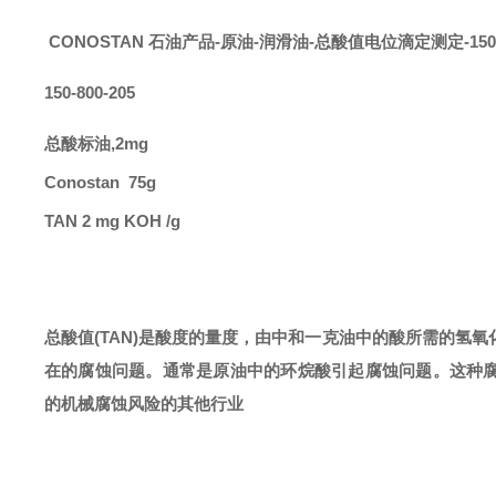
CONOSTAN
石油产品-原油-润滑油-总酸值电位滴定测定
-150
150-800-205
总酸标油
,2mg
Conostan 75g
TAN 2 mg KOH /g
总酸值
(TAN)是酸度的量度，由中和一克油中的酸所需的
氢
氧
在的腐蚀问题。通常是原油中的环烷酸引起腐蚀问题。这种
的
机械
腐蚀风险的其他
行业