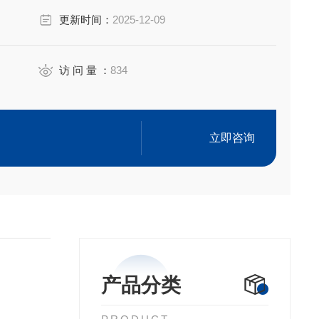
更新时间：
2025-12-09
访 问 量 ：
834
一克油中的酸所需的氢氧化钾的毫克数确定。它是衡量原油
表明潜在的腐蚀问题。通常是原油中的环烷酸引起腐蚀
立即咨询
产品分类