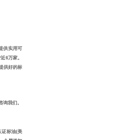
提供实用可
户近6万家。
提供好的标
咨询我们。
认证标油(美