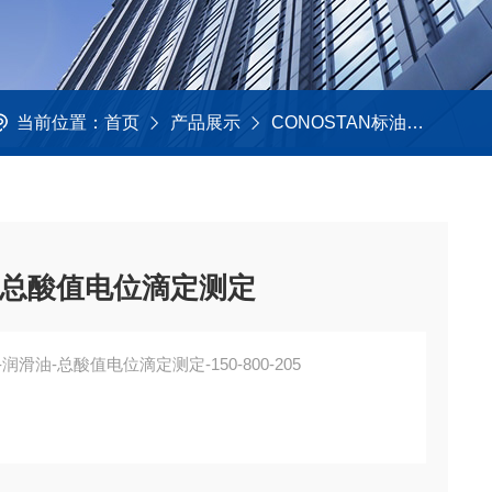
当前位置：
首页
产品展示
CONOSTAN标油
总酸值
-总酸值电位滴定测定
润滑油-总酸值电位滴定测定-150-800-205