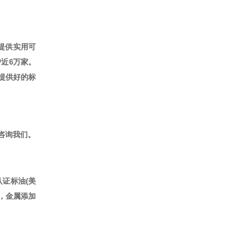
提供实用可
户近6万家。
提供好的标
咨询我们。
认证标油(美
油，金属添加