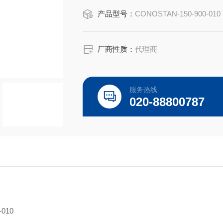
Conostan 80mL
产品型号：
CONOSTAN-150-900-010
Flash Point Standard (D93-81°C)
厂商性质：
代理商
闪点是指在规定条件下，加热油品所逸
时的至低温度。闪点是微小爆炸的至低
服务热线
才能爆
020-88800787
-010