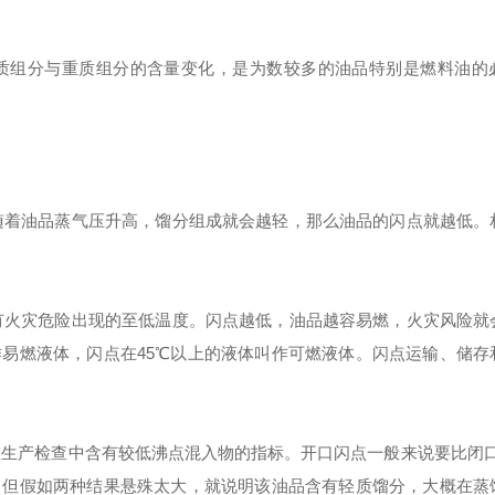
质组分与重质组分的含量变化，是为数较多的油品特别是燃料油的
：随着油品蒸气压升高，馏分组成就会越轻，那么油品的闪点就越低。
是有火灾危险出现的至低温度。闪点越低，油品越容易燃，火灾风险就
作易燃液体，闪点在45℃以上的液体叫作可燃液体。闪点运输、储存
在生产检查中含有较低沸点混入物的指标。开口闪点一般来说要比闭口闪
。但假如两种结果悬殊太大，就说明该油品含有轻质馏分，大概在蒸