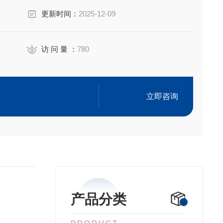
更新时间：
2025-12-09
访 问 量 ：
780
出的蒸汽和空气组成的混合物与火焰接触发生瞬间闪火
温度。混合气中可燃性气体含量达到一定浓度时，遇火
立即咨询
产品分类