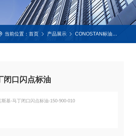
当前位置：
首页
产品展示
CONOSTAN标油
闪点标
-马丁闭口闪点标油
宾斯基-马丁闭口闪点标油-150-900-010