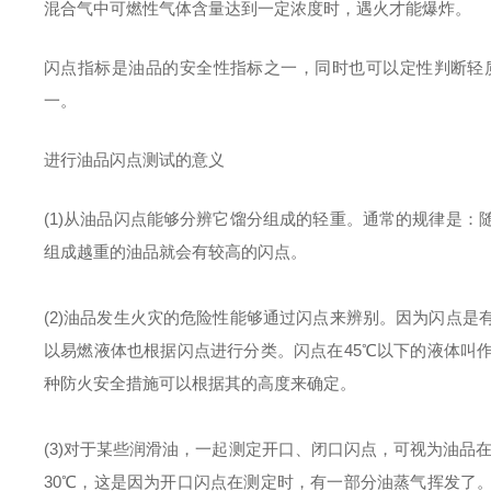
混合气中可燃性气体含量达到一定浓度时，遇火才能爆炸。
闪点指标是油品的安全性指标之一，同时也可以定性判断轻
一。
进行油品闪点测试的意义
(1)从油品闪点能够分辨它馏分组成的轻重。通常的规律是
组成越重的油品就会有较高的闪点。
(2)油品发生火灾的危险性能够通过闪点来辨别。因为闪点
以易燃液体也根据闪点进行分类。闪点在45℃以下的液体叫
种防火安全措施可以根据其的高度来确定。
(3)对于某些润滑油，一起测定开口、闭口闪点，可视为油品
30℃，这是因为开口闪点在测定时，有一部分油蒸气挥发了