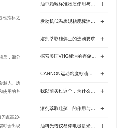
油中颗粒标准物质使用与存放要求
必检指标之
发动机低温表观粘度标油相关标准及美国凯能Cannon相关CCS标油
溶剂萃取硅藻土的选购要求
探索美国VHG标油的存储注意事项
相反，馏分
CANNON运动粘度标油存放要求详细说明
会越大。所
我以前买过这个，为什么这次的浓度不同？
和使用的各
溶剂萃取硅藻土的作用与使用要求
点高20-
馏时会出现
油料光谱仪盘棒电极是光谱仪在样品激发时需要用到的耗材