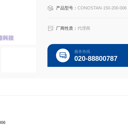
Conostan 100g
产品型号：
CONOSTAN-150-200-006
CONOSTAN Cl Standard, 0.5% (5000p
厂商性质：
代理商
随着原油的日趋劣质化，氯腐蚀问题受
原油中
服务热线
氯化物的分解等原因，可能生成氯化氢
020-88800787
006