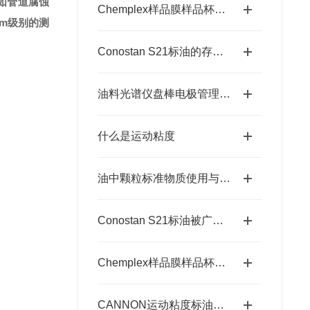
如管道腐蚀
Chemplex样品膜样品杯在提升实验室效率的作用
pm级别的测
Conostan S21标油的存放要求
油料光谱仪盘棒电极管理规范说明
什么是运动粘度
油中颗粒标准物质使用与存放要求
Conostan S21标油被广泛应用于各种分析和测试领域
Chemplex样品膜样品杯的制造工艺有哪些？
CANNON运动粘度标油存放要求详细说明