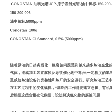
CONOSTAN 油料光谱-ICP-原子发射光谱
-
油中氯标
-150-200
150-200-006
油中氯标
,5000ppm
Conostan 100g
CONOSTAN Cl Standard, 0.5% (5000ppm)
随着原油的日趋劣质化，氯腐蚀问题受到越来越多炼油企业
气体，造成加工装置腐蚀及导致催化剂中毒
;当一定程度的氯
重威胁炼油设备的完整性和炼
厂的安全运行。
研究炼油工艺
在工艺
过程中的变化规律，*基础的工作是要建立总氯、有机
后根据这些含量变化数据，设法解决氯化物的腐蚀问题