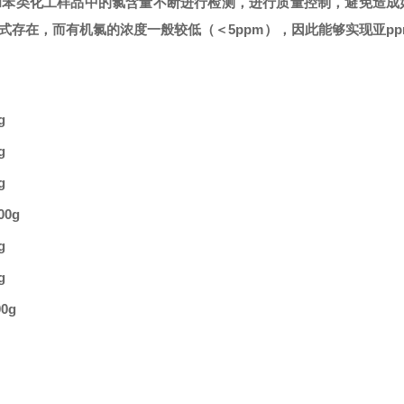
和苯类化工样品中的氯含量不断进行检测，进行质量控制，避免造成
式存在，而有机氯的浓度一般较低（＜
5ppm），因此能够实现亚p
g
g
g
00g
g
g
00g