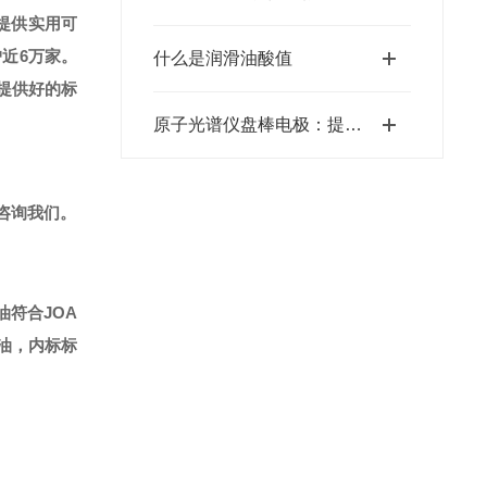
提供实用可
户近6万家。
什么是润滑油酸值
提供好的标
原子光谱仪盘棒电极：提升光谱分析质量
咨询我们。
油符合JOA
标油，内标标