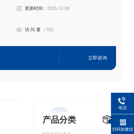
更新时间：
2025-12-08
pm)
访 问 量 ：
922
到越来越多炼油企业的关注。在原油加工过程中，由于
气体，造成加工装置腐蚀及导致催化
立即咨询
电话
产品分类
扫码加微信