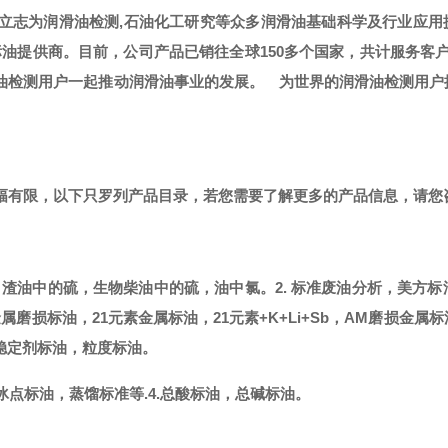
，立志为润滑油检测,石油化工研究等众多润滑油基础科学及行业应用
标油提供商。
目前，公司产品已销往全球
150多个国家，共计服务客
滑油检测用户一起推动润滑油事业的发展。
为世界的润滑油检测用户
篇幅有限，以下只罗列产品目录，若您需要了解更多的产品信息，请您
，渣油中的硫，生物柴油中的硫，油中氯。
2. 标准废油分析，美方标
金属磨损标油，21元素金属标油，21元素+K+Li+Sb，AM磨损金属
稳定剂标油，粒度标油。
冰点标油，蒸馏标准等.
4.总酸标油，总碱标油。