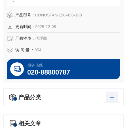
150-430-108
异辛烷中硫标,5ppm
产品型号：
CONOSTAN-150-430-108
Conostan 60mL
更新时间：
2025-12-08
CONOSTAN S in Isooctane 5ppm
厂商性质：
代理商
汽油中硫的存在会导致严重的环境问题,也会危害人体健康,世
界各国对汽油中硫含量的也越来越严格。制备汽油中硫元素
访 问 量 ：
854
标准物质,准确测定汽油中的硫含量,对汽油的质量控制具有重
大意义
服务热线
020-88800787
产品分类
相关文章