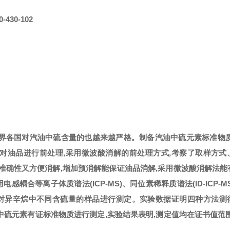
0-430-102
世界各国对汽油中硫含量的也越来越严格。制备汽油中硫元素标准物质
对油品进行前处理,采用微波酸消解的前处理方式,考察了取样方式
量的准确性又方便消解,增加预消解能保证油品消解,采用微波酸消解法
合等离子体质谱法(ICP-MS)、同位素稀释质谱法(ID-ICP-M
XRF)对异辛烷中不同含硫量的样品进行测定。实验数据证明四种方法
中硫元素有证标准物质进行测定,实验结果表明,测定值均在证书值范围