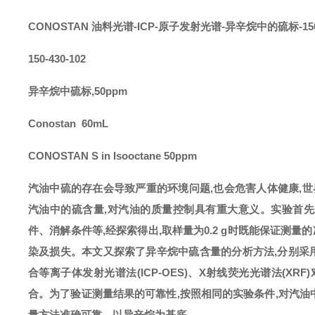
CONOSTAN 油料光谱-ICP-原子发射光谱
-
异辛烷
中的硫
标-15
150-430-102
异辛烷中硫标
,50ppm
Conostan 60mL
CONOSTAN S in Isooctane 50ppm
汽油中硫的存在会导致严重的环境问题
,也会危害人体健康,
汽油中的硫含量,对汽油的质量控制具有重大意义。实验首先
件、消解条件等,经探索得出,取样量为0.2 g时既能保证测
染及损失。本文又探索了异辛烷中硫含量的分析方法,分别采用电感耦
合等离子体发射光谱法(ICP-OES)、X射线荧光光谱法(
合。为了验证测量结果的可靠性,按照相同的实验条件,对汽油
量方法准确可靠。以异辛烷为基底