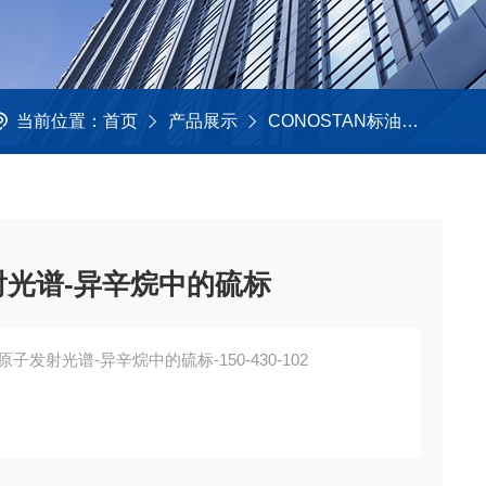
当前位置：
首页
产品展示
CONOSTAN标油
柴油,
发射光谱-异辛烷中的硫标
-原子发射光谱-异辛烷中的硫标-150-430-102