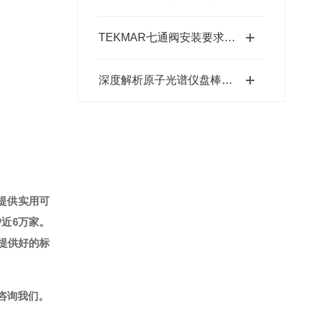
TEKMAR七通阀安装要求科普
深度解析原子光谱仪盘棒电极的特性
提供实用可
户近6万家。
提供好的标
咨询我们。