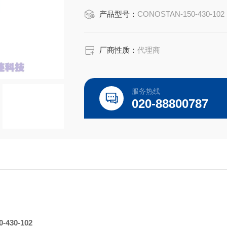
Conostan 60mL
产品型号：
CONOSTAN-150-430-102
CONOSTAN S in Isooctane 50ppm
汽油中硫的存在会导致严重的环境问题
厂商性质：
代理商
严格。制备汽油中硫元素标准物质,准确
服务热线
020-88800787
0-430-102