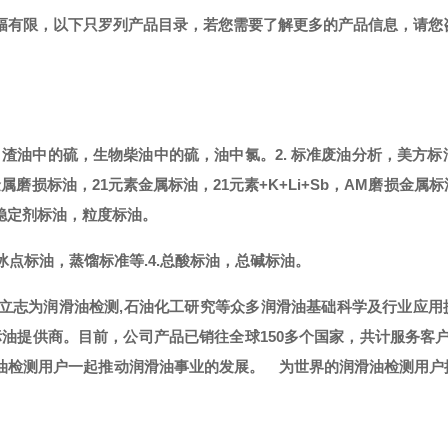
篇幅有限，以下只罗列产品目录，若您需要了解更多的产品信息，请您
，渣油中的硫，生物柴油中的硫，油中氯。
2. 标准废油分析，美方标
金属磨损标油，21元素金属标油，21元素+K+Li+Sb，AM磨损金属
稳定剂标油，粒度标油。
冰点标油，蒸馏标准等.
4.总酸标油，总碱标油。
，立志为润滑油检测,石油化工研究等众多润滑油基础科学及行业应用
标油提供商。
目前，公司产品已销往全球
150多个国家，共计服务客
滑油检测用户一起推动润滑油事业的发展。
为世界的润滑油检测用户