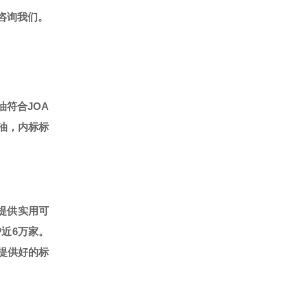
咨询我们。
油符合JOA
标油，内标标
提供实用可
户近6万家。
提供好的标