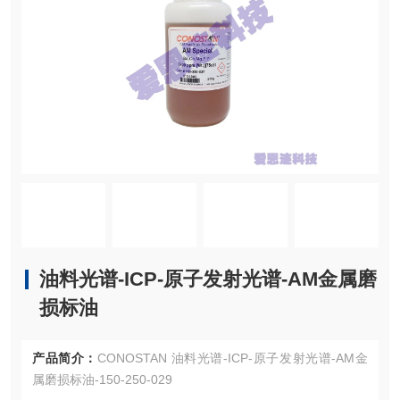
油料光谱-ICP-原子发射光谱-AM金属磨
损标油
产品简介：
CONOSTAN 油料光谱-ICP-原子发射光谱-AM金
属磨损标油-150-250-029