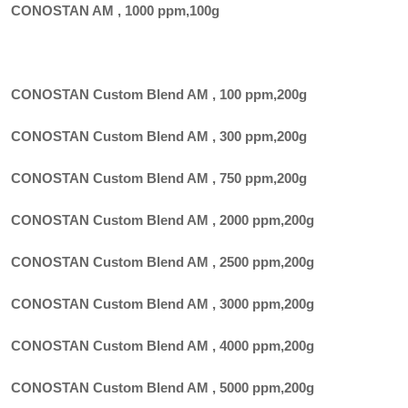
CONOSTAN AM , 1000 ppm,100g
CONOSTAN Custom Blend AM , 100 ppm,200g
CONOSTAN Custom Blend AM , 300 ppm,200g
CONOSTAN Custom Blend AM , 750 ppm,200g
CONOSTAN Custom Blend AM , 2000 ppm,200g
CONOSTAN Custom Blend AM , 2500 ppm,200g
CONOSTAN Custom Blend AM , 3000 ppm,200g
CONOSTAN Custom Blend AM , 4000 ppm,200g
CONOSTAN Custom Blend AM , 5000 ppm,200g