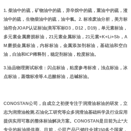
1. 柴油中的硫，矿物油中的硫，异辛烷中的硫，重油中的硫，渣
油中的硫，生物柴油中的硫，油中氯。
2. 标准废油分析，美方标
油符合JOAP认证标油(美军军标D3，D12，D19)，单元素标油，
多元素金属磨损标油，21元素金属标油，21元素+K+Li+Sb，A
M磨损金属标油，内标标油，金属添加剂标油，基础油和空白
油，白油和ICP稀释剂，稳定剂标油，粒度标油。
3.油品物理测试标准：闪点标油，粘度参考标准，浊点标油，冰
点标油，蒸馏标准等.
4.总酸标油，总碱标油。
CONOSTAN公司，自成立之初便专注于润滑油标油的研发，立
志为润滑油检测,石油化工研究等众多润滑油基础科学及行业应用
提供实用可靠的整体标油解决方案。CONOSTAN是目前为止*大
专业的标油提供商。
目前，公司产品已销往全球
150多个国家，