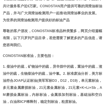
共计服务客户近6万家。CONOSTAN用户提供可靠的润滑油标油
产品，并与广大润滑油检测用户一起推动润滑油事业的发展。
为世界的润滑油检测用户提供好的标油产品
尊敬的客户朋友，
CONOSTAN标准品种类繁多，网页介绍篇幅
有限，以下只罗列产品目录，若您需要了解更多的产品信息，请
您咨询我们。
CONOSTAN标准油，主要包括：
1. 柴油中的硫，矿物油中的硫，异辛烷中的硫，重油中的硫，渣
油中的硫，生物柴油中的硫，油中氯。
2. 标准废油分析，美方标
油符合JOAP认证标油(美军军标D3，D12，D19)，单元素标油，
多元素金属磨损标油，21元素金属标油，21元素+K+Li+Sb，A
M磨损金属标油，内标标油，金属添加剂标油，基础油和空白
油，白油和ICP稀释剂，稳定剂标油，粒度标油。