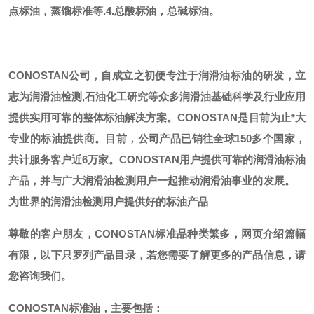
点标油，蒸馏标准等.
4.总酸标油，总碱标油。
CONOSTAN公司，自成立之初便专注于润滑油标油的研发，立
志为润滑油检测,石油化工研究等众多润滑油基础科学及行业应用
提供实用可靠的整体标油解决方案。CONOSTAN是目前为止*大
专业的标油提供商。
目前，公司产品已销往全球
150多个国家，
共计服务客户近6万家。CONOSTAN用户提供可靠的润滑油标油
产品，并与广大润滑油检测用户一起推动润滑油事业的发展。
为世界的润滑油检测用户提供好的标油产品
尊敬的客户朋友，
CONOSTAN标准品种类繁多，网页介绍篇幅
有限，以下只罗列产品目录，若您需要了解更多的产品信息，请
您咨询我们。
CONOSTAN标准油，主要包括：