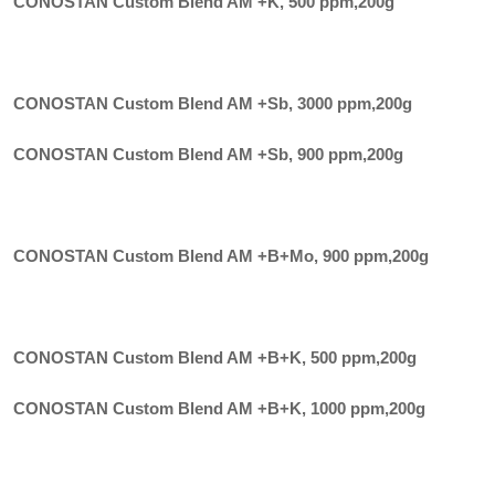
CONOSTAN Custom Blend AM +K, 500 ppm,200g
CONOSTAN Custom Blend AM +Sb, 3000 ppm,200g
CONOSTAN Custom Blend AM +Sb, 900 ppm,200g
CONOSTAN Custom Blend AM +B+Mo, 900 ppm,200g
CONOSTAN Custom Blend AM +B+K, 500 ppm,200g
CONOSTAN Custom Blend AM +B+K, 1000 ppm,200g