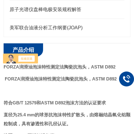
原子光谱仪盘棒电极安装规程解答
美军联合油液分析工作纲要(JOAP)
产品介绍
FORZA
润滑油泡沫特性测定法陶瓷抗泡头
，
ASTM D892
FORZA
润滑油泡沫特性测定法陶瓷抗泡头
，ASTM D892
符合
GB/T 12579和ASTM D892泡沫方法的认证要求
直径为
25.4 mm的球形
抗泡沫特性扩散头
，由熔融结晶氧化铝颗
粒制成，
具有
渗透性和孔径认证。