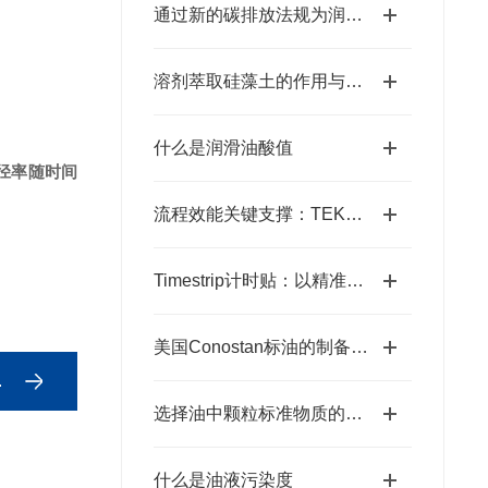
通过新的碳排放法规为润滑油行业服务
溶剂萃取硅藻土的作用与使用要求
什么是润滑油酸值
径
率随时间
流程效能关键支撑：TEKMAR七通阀的使用意义与核心要点
Timestrip计时贴：以精准计时赋能多元场景
美国Conostan标油的制备工艺
选择油中颗粒标准物质的一些建议
什么是油液污染度