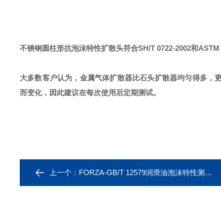
不锈钢
圆柱形
抗泡沫特性扩散头
符合
SH/T 0722-2002
和
AST
大多数客户认为
，金属气体扩散器比石头扩散器均匀得多，
而变化，因此建议在每次使用后定期测试。
上一个：
FORZA-GB/T 12579润滑油泡沫特性测定法金属气体扩散头