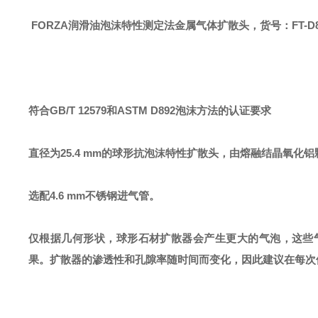
FORZA
润滑油泡沫特性测定法金属气体扩散头
，
货号：
FT-D
符合
GB/T 12579和ASTM D892泡沫方法的认证要求
直径为
25.4 mm的球形
抗泡沫特性扩散头
，由熔融结晶氧化铝
选配
4.6 mm不锈钢进气管。
仅根据几何形状，球形石材扩散器会产生更大的气泡，这些
果。扩散器的渗透性和孔隙率随时间而变化，因此建议在每次