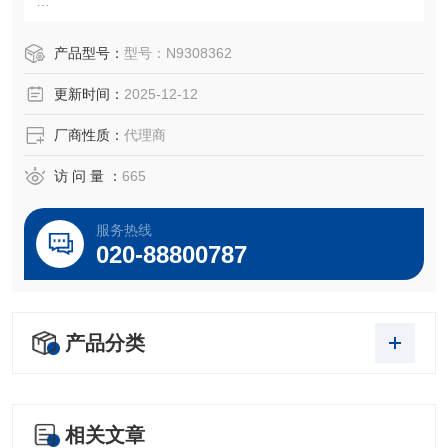
珀金埃尔默金属有机标准品为您的应用需求提供全面的解决
产品型号：
型号：N9308362
方案。
更新时间：
2025-12-12
我们的产品包括：
•用于分析烃油中磨损金属和金属添加剂的单元素和多元素标
厂商性质：
代理商
准品
•用于废油中分析燃料、烟灰、水、酸值、碱值或粘度的参考
访 问 量 ：
665
材料
•由聚硫油制成的硫标准品
服务热线
•高纯度基质烃油和溶液
020-88800787
•具有即时反馈的能力验证标准
产品分类
相关文章