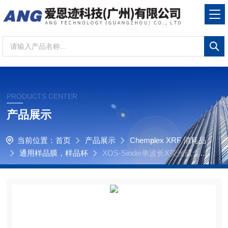
PRODUCTS CENTER
产品展示
当前位置：
首页
产品展示
Chemplex XRF 消耗品
通用样品膜，样品杯
XOS-Sindie单波长X荧光硫含量
分析仪，XRF样品膜