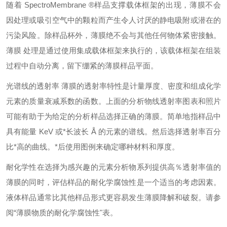
随着
SpectroMembrane ®样品支撑载体框架的出现，薄膜不会
因处理或吸引空气中的颗粒而产生令人讨厌的静电吸附或潜在的
污染风险。除样品杯外，薄膜绝不会与其他任何物体紧密接触。
薄膜 处理是通过使用集成载体框架来执行的，该载体框架在组装
过程中自动分离，留下绷紧的薄膜样品平面。
光谱线的透射率
薄膜的透射率特性是计量厚度、密度和组成化学
元素的质量衰减系数的函数。上面的分析物线透射率图表和照片
可能有助于为给定的分析样品选择正确的薄膜。简单地指样品中
具有能量
KeV 或*长波长 Å 的元素的谱线。然后选择透射率百分
比*高的曲线。*后使用图例来确定哪种材料和厚度。
耐化学性在选择为感兴趣的元素分析物系列提供高％透射率值的
薄膜的同时，评估样品的耐化学腐蚀性是一个适当的考虑因素。
液体样品通常比其他样品形式更容易发生薄膜降解和破裂。请参
阅
“薄膜物质的耐化学腐蚀性"表。