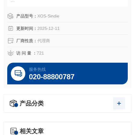
美国Chemplex是X射线荧光光谱仪（XRF）备件耗材领域的
产品型号：
XOS-Sindie
生产厂家。Chemplex公司生产的XRF样品杯和样品膜广泛应
更新时间：
2025-12-11
用于适用于以下等各品牌的X射线X荧光XRF光谱仪样品膜
麦拉膜，预切圆片膜，薄膜样品支撑框等等
厂商性质：
代理商
访 问 量 ：
721
服务热线
020-88800787
产品分类
相关文章