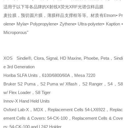
适用于以下等各品牌的X射线X荧光XRF光谱仪样品膜
麦拉膜，预切圆片膜，薄膜样品支撑框等等。材质有
Etnom• Pr
olene• Mylar• Polypropylene• Zythene• Ultra-polyeter• Kaption •
Microporous"
XOS
Sindie®, Clora, Signal, HD Maxine, Phoebe, Peta，Sindi
e 3rd Generation
Horiba
SLFA Units，6100/6800/60A，Mesa 7220
Bruker
S2 Puma，S2 Puma w/ Xflash，S2 Ranger，S4，S8
w/ Flex Loader，S8 Tiger
Innov-X
Hand Held Units
Oxford
Lab-X，MDX，Replacement Cells 54-LX6922，Replac
ement Cells & Covers: 54-CK-100，Replacement Cells & Cove
rs: 54-CK-100 and L242 Holder