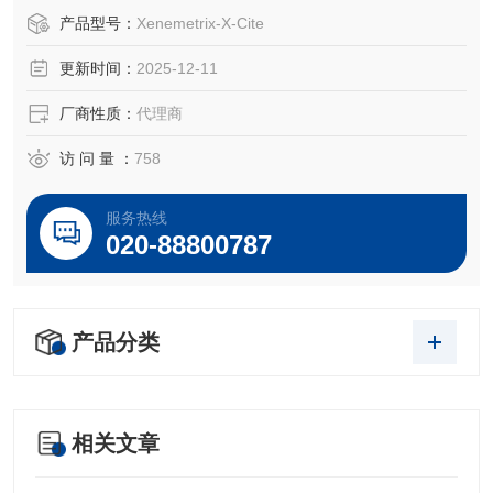
产品型号：
Xenemetrix-X-Cite
美国Chemplex是X射线荧光光谱仪（XRF）备件耗材领域的
更新时间：
2025-12-11
生产厂家。Chemplex公司生产的XRF样品杯和样品膜广泛应
用于适用于以下等各品牌的X射线X荧光XRF光谱仪样品杯
厂商性质：
代理商
访 问 量 ：
758
服务热线
020-88800787
产品分类
相关文章