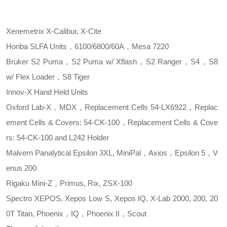
Xenemetrix
X-Calibur, X-Cite
Horiba
SLFA Units，6100/6800/60A，Mesa 7220
Bruker
S2 Puma，S2 Puma w/ Xflash，S2 Ranger，S4，S8
w/ Flex Loader，S8 Tiger
Innov-X
Hand Held Units
Oxford
Lab-X，MDX，Replacement Cells 54-LX6922，Replac
ement Cells & Covers: 54-CK-100，Replacement Cells & Cove
rs: 54-CK-100 and L242 Holder
Malvern Panalytical
Epsilon 3XL, MiniPal，Axios，Epsilon 5，V
enus 200
Rigaku
Mini-Z，Primus, Rix, ZSX-100
Spectro
XEPOS, Xepos Low S, Xepos IQ, X-Lab 2000, 200, 20
0T Titan, Phoenix，IQ，Phoenix II，Scout