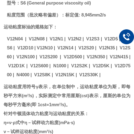
型号：
S6 (General purpose viscosity oil)
粘度范围（批次略有偏差）：标定值
: 8,945mm2/s
运动粘度标油的规格如下：
V12N04 |
V12N08
|
V12N1
|
V12N2
|
V12S3
|
V12D5
|
V12
S6
|
V12D10
|
V12N10
|
V12N14
|
V12S20
|
V12N35
|
V12S
60
|
V12N100
| V12S200 |
V12D500
|
V12N350
|
V12N415
|
V12D1K
|
V12S600
|
N1000
|
V12S2K
|
V12D5K
|
V12D75
00
|
N4000
|
V12S8K
|
V12N15K
|
V12S30K
|
运动粘度用符号
γ表示，在单位制中，运动粘度单位为斯，即每
秒平方米(m²/s)，实际测定中常用厘斯(cst)表示，厘斯的单位为
每秒平方毫米(即 1cst=1mm²/s)。
针对牛顿流体动力粘度与运动粘度的关系：
η=ν·ρ式中η－试样动力粘度(mPa·s)
ν－试样运动粘度(mm²/s)