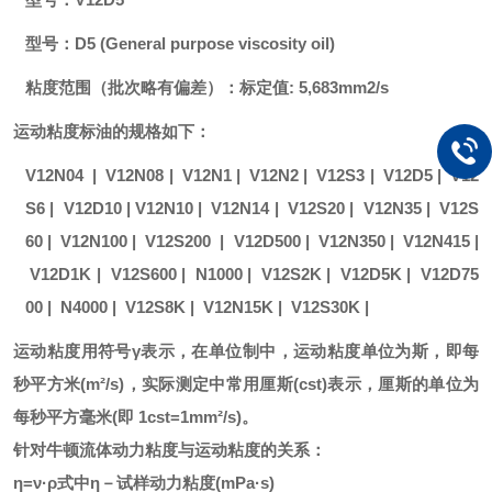
型号：
D5 (General purpose viscosity oil)
粘度范围（批次略有偏差）：标定值
: 5,683mm2/s
运动粘度标油的规格如下：
V12N04 |
V12N08
|
V12N1
|
V12N2
|
V12S3
|
V12D5
|
V12
S6
|
V12D10
|
V12N10
|
V12N14
|
V12S20
|
V12N35
|
V12S
60
|
V12N100
| V12S200 |
V12D500
|
V12N350
|
V12N415
|
V12D1K
|
V12S600
|
N1000
|
V12S2K
|
V12D5K
|
V12D75
00
|
N4000
|
V12S8K
|
V12N15K
|
V12S30K
|
运动粘度用符号
γ表示，在单位制中，运动粘度单位为斯，即每
秒平方米(m²/s)，实际测定中常用厘斯(cst)表示，厘斯的单位为
每秒平方毫米(即 1cst=1mm²/s)。
针对牛顿流体动力粘度与运动粘度的关系：
η=ν·ρ式中η－试样动力粘度(mPa·s)