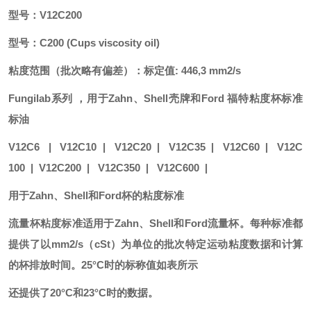
型号：
V12C200
型号：
C200 (Cups viscosity oil)
粘度范围（批次略有偏差）：标定值
:
446,3 mm2/s
Fungilab系列 ，用于Zahn、Shell壳牌和Ford 福特粘度杯标准
标油
V12C6 |
V12C10
|
V12C20
|
V12C35
|
V12C60
|
V12C
100
|
V12C200
|
V12C350
|
V12C600
|
用于
Zahn、Shell和Ford杯的粘度标准
流量杯粘度标准适用于
Zahn、Shell和Ford流量杯。每种标准都
提供了以mm2/s（cSt）为单位的批次特定运动粘度数据和计算
的杯排放时间。25°C时的标称值如表所示
还提供了
20°C和23°C时的数据。