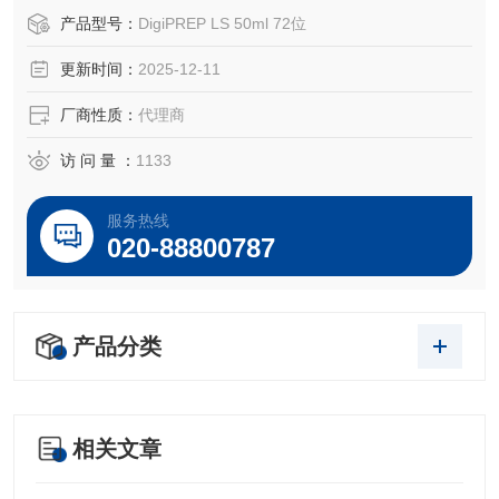
仪器简介：
产品型号：
DigiPREP LS 50ml 72位
作为SCP SCIENCE两大主要样品前处理技术之一，DigiPRE
更新时间：
2025-12-11
P样品消解系统采用了特氟隆镀层或碳化硅石墨槽技术，能够
胜任在恶劣实验环境下之操作要求。在世界各地，DigiPREP
厂商性质：
代理商
系统被广范应用于商检、质检、环境、食品、生物、农业和
工业等各个方面的样品前处理环节，比如三种型号的DigiPRE
访 问 量 ：
1133
P石墨消解
服务热线
020-88800787
产品分类
相关文章