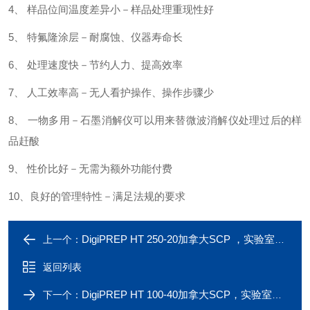
4
、 样品位间温度差异小－样品处理重现性好
5
、 特氟隆涂层－耐腐蚀、仪器寿命长
6
、 处理速度快－节约人力、提高效率
7
、 人工效率高－无人看护操作、操作步骤少
8
、 一物多用－石墨消解仪可以用来替微波消解仪处理过后的样
品赶酸
9
、 性价比好－无需为额外功能付费
10
、良好的管理特性－满足法规的要求
DigiPREP HT 250-20加拿大SCP ，实验室高温石墨消解仪
上一个：
返回列表
DigiPREP HT 100-40加拿大SCP，实验室高温石墨消解仪
下一个：