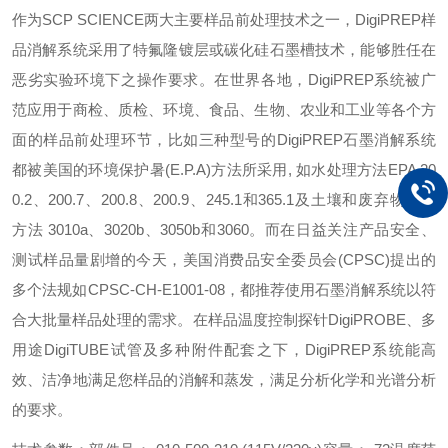
作为
SCP SCIENCE
两大主要样品前处理技术之一，
DigiPREP
样
品消解系统采用了特氟隆镀层或碳化硅石墨槽技术，能够胜任在
恶劣实验环境下之操作要求。在世界各地，
DigiPREP
系统被广
范应用于商检、质检、环境、食品、生物、农业和工业等各个方
面的样品前处理环节，比如三种型号的
DigiPREP
石墨消解系统
都被美国的环境保护暑
(E.P.A)
方法所采用
,
如水处理方法
EPA 20
0.2
、
200.7
、
200.8
、
200.9
、
245.1
和
365.1
及土壤和废弃物处理
方法
3010a
、
3020b
、
3050b
和
3060
。而在日益关注产品安全、
测试样品量剧增的今天，美国消费品安全委员会
(CPSC)
提出的
多个法规如
CPSC-CH-E1001-08
，都推荐使用石墨消解系统以符
合大批量样品处理的需求。
在样品温度控制探针
DigiPROBE
、多
用途
DigiTUBE
试管及多种附件配套之下，
DigiPREP
系统能高
效、洁净地满足您样品的消解和蒸发，满足分析化学和光谱分析
的要求。