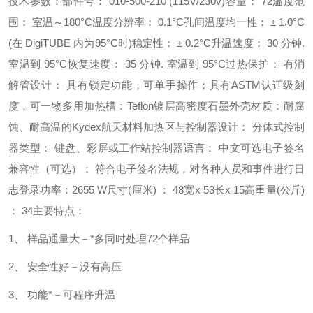
技术参数：
部件号：
010-500-210 (115V/230v)
容量：
72
温度范
围：
室温～
180
°
C
温度分辨率：
0.1
°
C
孔间温度均一性：
±
1.0
°
C
(
在
DigiTUBE
内为
95
°
C
时
)
稳定性：
±
0.2
°
C
升温速度：
30
分钟
.
室温到
95
°
C
恢复速度：
35
分钟
.
室温到
95
°
C
过热保护：
有
消
解管设计：
具有锁定功能，可单手操作；具有
ASTM
认证
级刻
度，可一物多用
加热槽：
Teflon
镀层高密度石墨
外壳材质：耐腐
蚀、耐高温的
Kydex
航天材料
加热区与控制器设计：
分体式
控制
器类型：
键盘、彩屏或工作站
控制器语言：
中文可选
电子签名
兼容性（可选）：
符合电子签名法规，对各种人员和事件进行日
志登录
功率：
2655 W
尺寸
(
厘米
)
：
48
宽
x 53
长
x 15
高
重量
(
公斤
)
：
34
主要特点：
1
、 样品通量大－*多同时处理
72
个样品
2
、 安全性好－没有高压
3
、 功能*－可程序升温