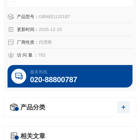
聚苯乙烯700nm颗粒粒度标准物质
产品型号：
GBW(E)120187
聚苯乙烯亚微米颗粒粒度标准物质
更新时间：
2025-12-10
型号GBW(E)120187
颗粒700nm
厂商性质：
代理商
包装 15 mL/瓶
访 问 量 ：
782
服务热线
020-88800787
产品分类
相关文章