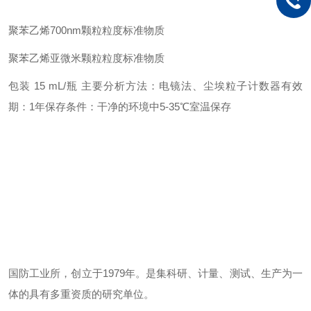
聚苯乙烯
700nm
颗粒粒度标准物质
聚苯乙烯亚微米颗粒粒度标准物质
包装
15 mL/
瓶
主要分析方法：电镜法、尘埃粒子计数器
有效
期：
1
年
保存条件：干净的环境中
5-35
℃室温保存
国防工业所，创立于
1979
年。是集科研、计量、测试、生产为一
体的具有多重资质的研究单位。