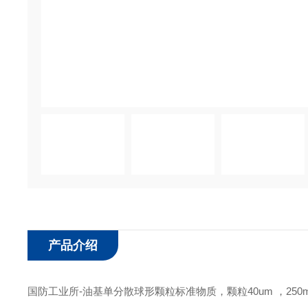
产品介绍
国防工业所
-
油基单分散球形颗粒标准物质，颗粒
40um
，
250m