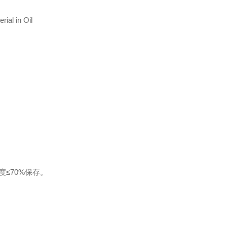
ial in Oil
度
≤
70%
保存。