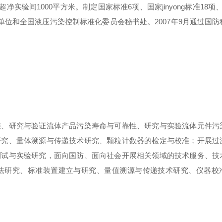
超净实验间
1000
平方米。制定国家标准
6
项、国家
jinyong
标准
18
项
单位和全国液压污染控制标准化委员会秘书处。
2007
年
9
月通过国防
。
准、研究与验证流体产品污染寿命与可靠性、研究与实验流体元件污
研究、量体溯源与传递技术研究、颗粒计数器的检定与校准；开展过
测试与实验研究，面向国防、面向社会开展相关领域的技术服务、技
法研究、标准装置建立与研究、量值溯源与传递技术研究、仪器校