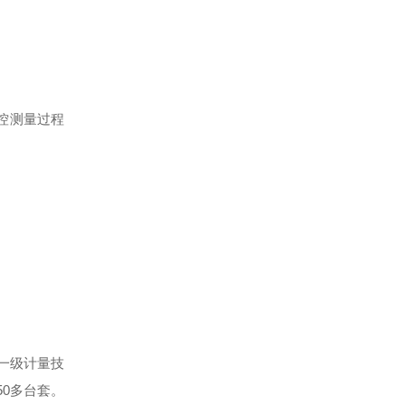
控测量过程
一级计量技
50
多台套。