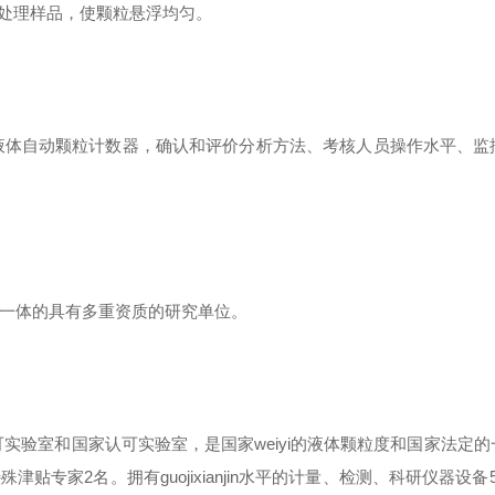
处理样品，使颗粒悬浮均匀。
液体自动颗粒计数器，确认和评价分析方法、考核人员操作水平、监
一体的具有多重资质的研究单位。
可实验室和国家认可实验室，是国家
weiyi
的液体颗粒度和国家法定的
特殊津贴专家
2
名。拥有
guojixianjin
水平的计量、检测、科研仪器设备