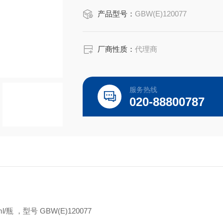
油基单分散球形颗粒标准物质
产品型号：
GBW(E)120077
型号 GBW(E)120077
颗粒40um
包装 250ml/瓶
厂商性质：
代理商
服务热线
020-88800787
l/
瓶 ，型号
GBW(E)120077