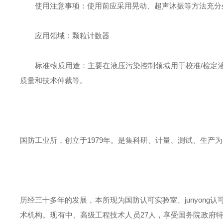
使用注意事项：使用前应采用晃动、超声沐振等方法充分
应用领域：颗粒计数器
标准物质用途：主要在液压污染控制领域用于校准
/
检定
质量和技术仲裁等。
国防工业所，创立于
1979
年。是集科研、计量、测试、生产为
历经三十多年的发展，本所现为国防认可实验室、
junyong
认
术机构。现有中、高级工程技术人员
27
人，享受国务院政府