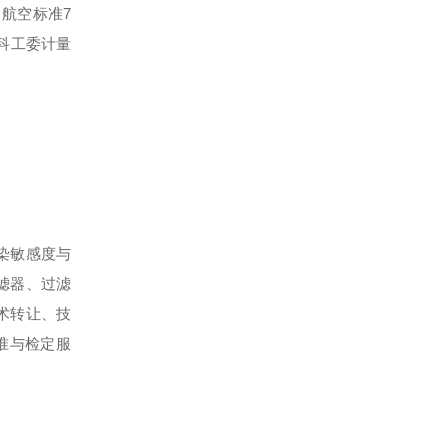
、航空标准
7
科工委计量
染敏感度与
滤器、过滤
术转让、技
准与检定服