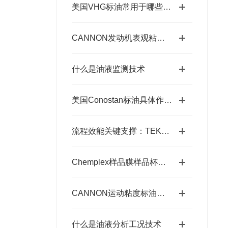
美国VHG标油常用于哪些领域中
CANNON发动机表观粘度标油的正确保存要求
什么是油液监测技术
美国Conostan标油具体作用如下
流程效能关键支撑：TEKMAR七通阀的使用意义与核心要点
Chemplex样品膜样品杯的制造工艺有哪些？
CANNON运动粘度标油存放要求详细说明
什么是油液分析工况技术