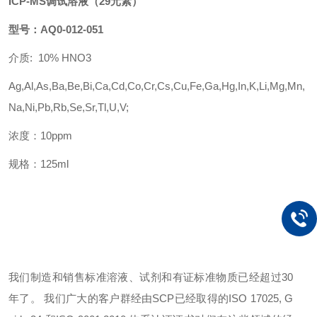
ICP-MS调试溶液
（
29
元素）
型号：
AQ0-012-051
介质
: 10% HNO3
Ag,Al,As,Ba,Be,Bi,Ca,Cd,Co,Cr,Cs,Cu,Fe,Ga,Hg,In,K,Li,Mg,Mn,
Na,Ni,Pb,Rb,Se,Sr,Tl,U,V;
浓度：
10ppm
规格：
125ml
我们
制造和销售标准溶液、试剂和有证标准物质已经超过
30
年了。 我们广大的客户群经由SCP已经取得的ISO 17025, G