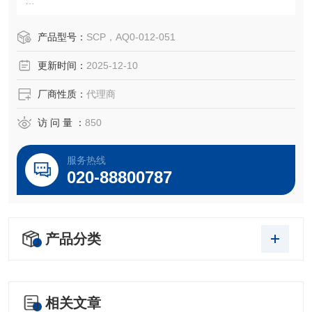
产品型号：
SCP，AQ0-012-051
ICP-MS调试溶液（29元素）
更新时间：
2025-12-10
型号：AQ0-012-051
介质: 10% HNO3
厂商性质：
代理商
Ag,Al,As,Ba,Be,Bi,Ca,Cd,Co,Cr,Cs,Cu,Fe,Ga,Hg,In,K,Li,Mg,
Mn,Na,Ni,Pb,Rb,Se,Sr,Tl,U,V;
访 问 量 ：
850
浓度：10ppm
规格：125ml
服务热线
020-88800787
我们制造和销
产品分类
相关文章