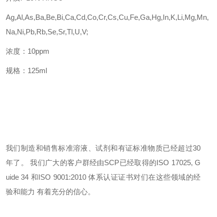
Ag,Al,As,Ba,Be,Bi,Ca,Cd,Co,Cr,Cs,Cu,Fe,Ga,Hg,In,K,Li,Mg,Mn,
Na,Ni,Pb,Rb,Se,Sr,Tl,U,V;
浓度：
10ppm
规格：
125ml
我们
制造和销售标准溶液、试剂和有证标准物质已经超过
30
年了。 我们广大的客户群经由SCP已经取得的ISO 17025, G
uide 34 和ISO 9001:2010 体系认证证书对们在这些领域的经
验和能力 有着充分的信心。