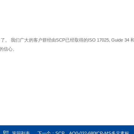
年了。 我们广大的客户群经由SCP已经取得的ISO 17025, Guide 34 和I
分的信心。
返回列表
下一个：
SCP，AQ0-032-680ICP-MS多元素标液（28元素）