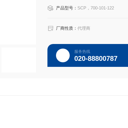
ICP-MS内标校正溶液
产品型号：
SCP，700-101-122
型号：700-101-122
ICP-MS测试中的信号漂移矫正；元素
介质： 2% HNO3/痕量HCl
厂商性质：
代理商
Bi, Ho , In , Li , Rh , Sc , Tb, Y
浓度：10 ug/ml
服务热线
规格：2X25ml
020-88800787
我们制造和销售标准溶液、试剂和有证标