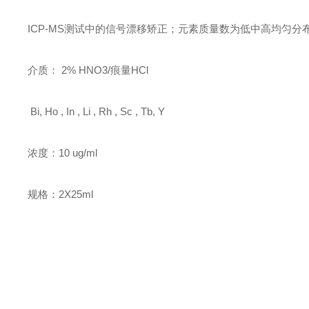
ICP-MS测试中的信号漂移矫正；元素质量数为低中高均匀分
介质：
2% HNO3/痕量HCl
Bi, Ho , In , Li , Rh , Sc , Tb, Y
浓度：
10 ug/ml
规格：
2X25ml