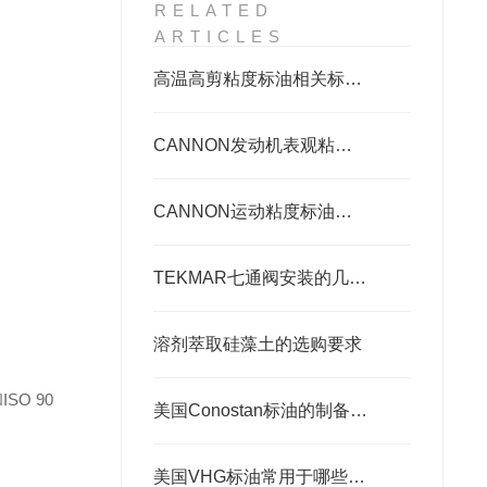
RELATED
ARTICLES
高温高剪粘度标油相关标准及美国凯能Cannon相关高温高剪粘度标油 HTHS标油
CANNON发动机表观粘度标油的正确保存要求
CANNON运动粘度标油存放要求与规则解析
TEKMAR七通阀安装的几个阶段
溶剂萃取硅藻土的选购要求
SO 90
美国Conostan标油的制备工艺
美国VHG标油常用于哪些领域中