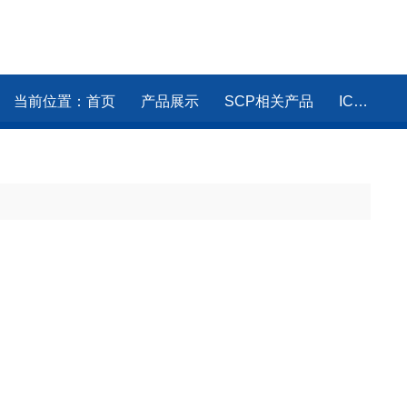
当前位置：
首页
产品展示
SCP相关产品
ICP常用平替标液