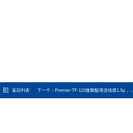
返回列表
下一个：
Premier-TF-115微聚酯薄连续膜1.5µ，3〃x 300′