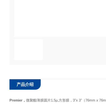
产品介绍
Premier
，
微聚酯薄膜圆片
1.5µ,方形膜，3
"
x 3
"
（
76mm x 76