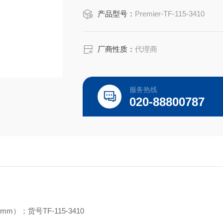
号TF-115-3410 (1000片包装)
产品型号：
Premier-TF-115-3410
型号：TF-115-3410
品牌：美国Premier Lab (*）
货期：现货
厂商性质：
代理商
起订量：1盒以上
服务热线
020-88800787
mmm）；货号TF-115-3410