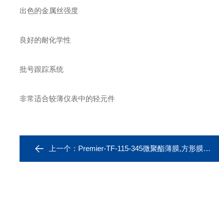
出色的金属丝强度
良好的耐化学性
批号跟踪系统
非常适合较薄仪表中的轻元件
上一个：
Premier-TF-115-345微聚酯薄膜,方形膜1.5µ，3〃x 3′