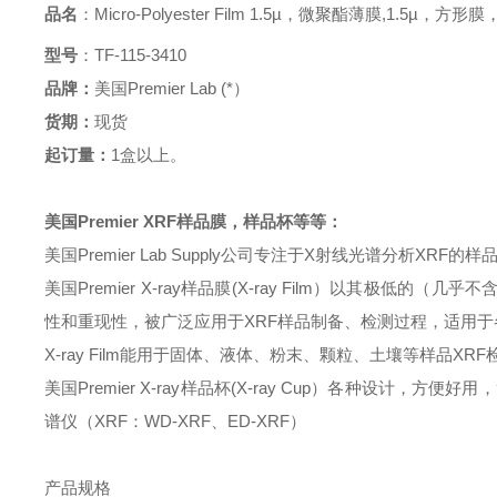
品名
：
Micro-Polyester Film 1.5µ
，微聚酯薄膜
,1.5µ，方形膜
型号
：
TF-115-3410
品牌：
美国
Premier Lab (*）
货期：
现货
起订量：
1盒以上。
美国
Premier XRF样品膜
，
样品杯等等
：
美国
Premier Lab Supply公司专注于X射线光谱分析
美国
Premier X-ray样品膜(X-ray Film）以其
性和重现性，被广泛应用于XRF样品制备、检测过程，适用于各类X-
X-ray Film能用于固体、液体、粉末、颗粒、土壤等样品X
美国
Premier X-ray样品
杯
(X-ray
Cup
）
各种设计，方便好用，
谱仪（XRF：WD-XRF、ED-XRF）
产品规格