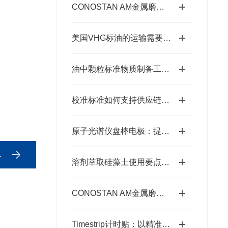
CONOSTAN AM金属磨损标油使用期限延长的存放要点
美国VHG标油的运输需要注意哪些问题？
油中颗粒标准物质制备工艺是怎样的？
校准标准如何支持供应链中的优质产品
原子光谱仪盘棒电极：提升光谱分析质量
溶剂萃取硅藻土使用要点分享
CONOSTAN AM金属磨损标油的制备工艺概述
Timestrip计时贴：以精准计时赋能多元场景