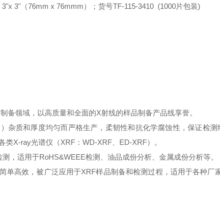
，3
"
x 3
"
（
76mm x 76mmm）；货号TF-115-3410 (1000片包装)
XRF的样品制备领域，以高质量和全面的X射线的样品制备产品线享誉。
极低的（几乎不含）杂质和厚度均匀而严格生产，柔韧性和抗化学腐蚀性，保证检
ray光谱仪（XRF：WD-XRF、ED-XRF）。
RF检测，适用于RoHS&WEEE检测、油品成份分析、金属成份分析等。
简单高效
，被广泛应用于
XRF样品制备
和
检测过程，适用于各
种厂